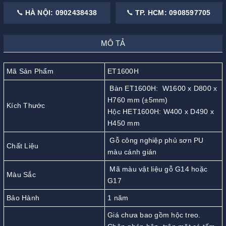
HÀ NỘI: 0902438438
TP. HCM: 0908597705
MÔ TẢ
Mã Sản Phẩm
ET1600H
Bàn ET1600H: W1600 x D800 x
H760 mm (±5mm)
Kích Thước
Hộc HET1600H: W400 x D490 x
H450 mm
Gỗ công nghiệp phủ sơn PU
Chất Liệu
màu cánh gián
Mã màu vật liệu gỗ G14 hoặc
Màu Sắc
G17
Bảo Hành
1 năm
Giá chưa bao gồm hộc treo.