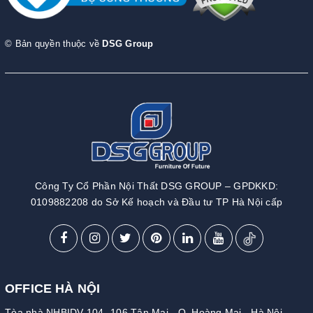
© Bản quyền thuộc về
DSG Group
Công Ty Cổ Phần Nội Thất DSG GROUP – GPDKKD:
0109882208 do Sở Kế hoạch và Đầu tư TP Hà Nội cấp
OFFICE HÀ NỘI
Tòa nhà NHBIDV 104 -106 Tân Mai - Q. Hoàng Mai - Hà Nội