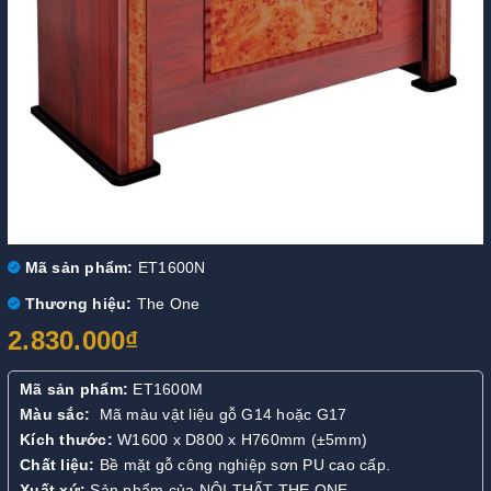
Mã sản phẩm:
ET1600N
Thương hiệu:
The One
2.830.000₫
Mã sản phẩm:
ET1600M
Màu sắc:
Mã màu vật liệu gỗ G14 hoặc G17
Kích thước:
W1600 x D800 x H760mm (±5mm)
Chất liệu:
Bề mặt gỗ công nghiệp sơn PU cao cấp.
Xuất xứ:
Sản phẩm của NỘI THẤT THE ONE