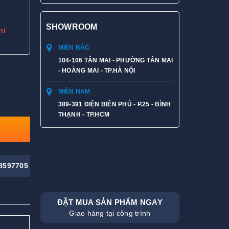
SHOWROOM
hi
MIỀN BẮC
104-106 TÂN MAI - PHƯỜNG TÂN MAI
- HOÀNG MAI - TP.HÀ NỘI
MIỀN NAM
389-391 ĐIỆN BIÊN PHỦ - P.25 - BÌNH
THẠNH - TP.HCM
8597705
ĐẶT MUA SẢN PHẨM NGAY
Giao hàng tại công trình