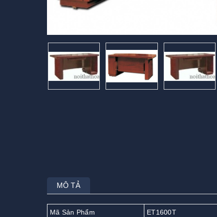
MÔ TẢ
Mã Sản Phẩm
ET1600T