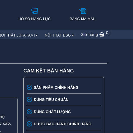
H
HỒ SƠ NĂNG LỰC
BẢNG MÃ MÀU
0
Giỏ hàng
NỘI THẤT LUFA FAMI
NỘI THẤT DSG
CAM KẾT BÁN HÀNG
SẢN PHẨM CHÍNH HÃNG
ĐÚNG TIÊU CHUẨN
ĐÚNG CHẤT LƯỢNG
mm)
o cấp.
ĐƯỢC BẢO HÀNH CHÍNH HÃNG
.