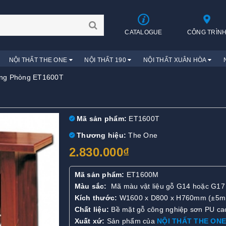
CATALOGUE
CÔNG TRÌN
NỘI THẤT THE ONE
NỘI THẤT 190
NỘI THẤT XUÂN HÒA
ng Phòng ET1600T
Mã sản phẩm:
ET1600T
Thương hiệu:
The One
2.830.000₫
Mã sản phẩm:
ET1600M
Màu sắc:
Mã màu vật liệu gỗ G14 hoặc G17
Kích thước:
W1600 x D800 x H760mm (±5
Chất liệu:
Bề mặt gỗ công nghiệp sơn PU ca
Xuất xứ:
Sản phẩm của
NỘI THẤT THE ONE