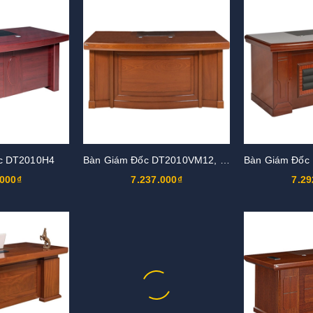
c DT2010H4
Bàn Giám Đốc DT2010VM12, DT2010V12
.000₫
7.237.000₫
7.29