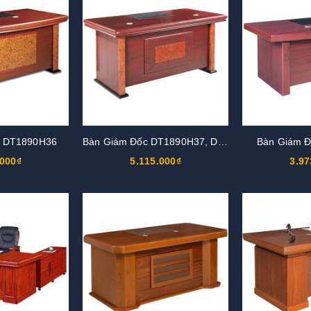
c DT1890H36
Bàn Giám Đốc DT1890H37, DT2010H37
Bàn Giám 
.000₫
5.115.000₫
3.97