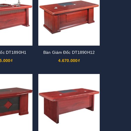
Đốc DT1890H1
Bàn Giám Đốc DT1890H12
5.000₫
4.670.000₫