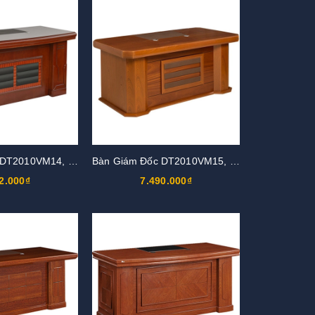
Bàn Giám Đốc DT2010VM14, DT2010V14
Bàn Giám Đốc DT2010VM15, DT2010V15
2.000₫
7.490.000₫