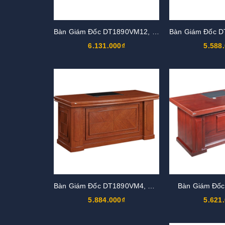
Bàn Giám Đốc DT1890VM12, DT1890V12
6.131.000₫
5.588
Bàn Giám Đốc DT1890VM4, DT1890V4
Bàn Giám Đố
5.884.000₫
5.621