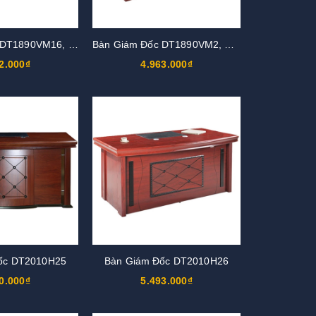
Bàn Giám Đốc DT1890VM16, DT1890V16
Bàn Giám Đốc DT1890VM2, DT1890V2
2.000₫
4.963.000₫
ốc DT2010H25
Bàn Giám Đốc DT2010H26
0.000₫
5.493.000₫