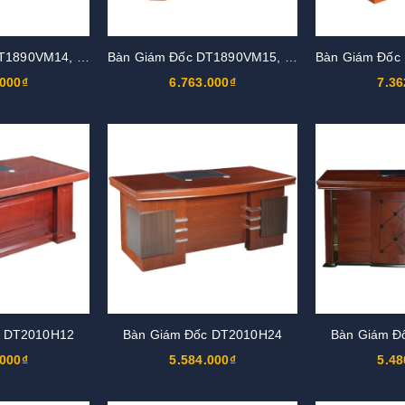
Bàn Giám Đốc DT1890VM14, DT1890V14
Bàn Giám Đốc DT1890VM15, DT1890V15
.000₫
6.763.000₫
7.36
c DT2010H12
Bàn Giám Đốc DT2010H24
Bàn Giám Đ
.000₫
5.584.000₫
5.48