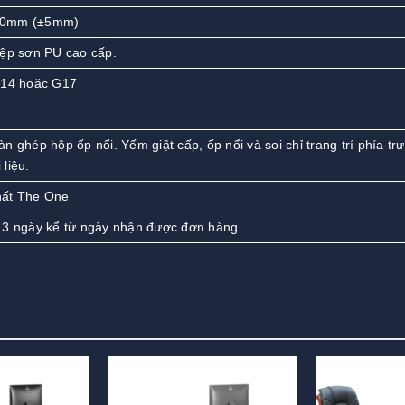
60mm (±5mm)
ệp sơn PU cao cấp.
G14 hoặc G17
n ghép hộp ốp nổi. Yếm giật cấp, ốp nổi và soi chỉ trang trí phía tr
liệu.
hất The One
 3 ngày kể từ ngày nhận được đơn hàng