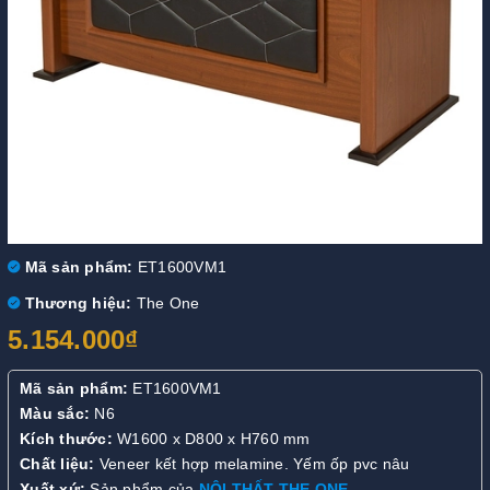
Mã sản phẩm:
ET1600VM1
Thương hiệu:
The One
5.154.000₫
Mã sản phẩm:
ET1600VM1
Màu sắc:
N6
Kích thước:
W1600 x D800 x H760 mm
Chất liệu:
Veneer kết hợp melamine. Yếm ốp pvc nâu
Xuất xứ:
Sản phẩm của
NỘI THẤT THE ONE