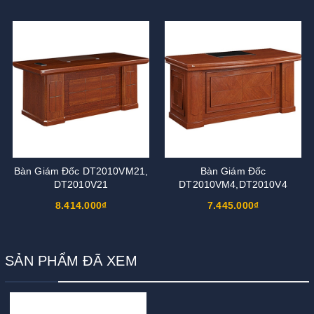
Bàn Giám Đốc DT2010VM21,
Bàn Giám Đốc
DT2010V21
DT2010VM4,DT2010V4
8.414.000₫
7.445.000₫
SẢN PHẨM ĐÃ XEM