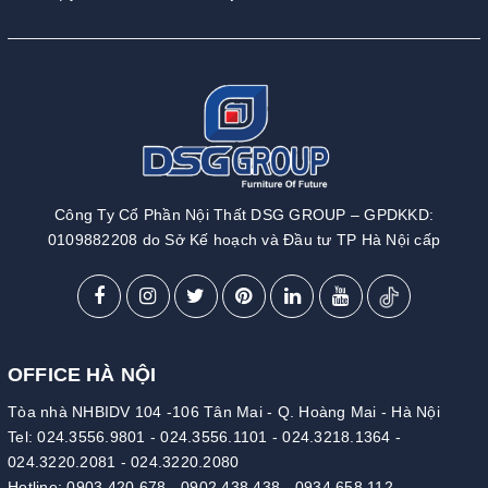
Công Ty Cổ Phần Nội Thất DSG GROUP – GPDKKD:
0109882208 do Sở Kế hoạch và Đầu tư TP Hà Nội cấp
OFFICE HÀ NỘI
Tòa nhà NHBIDV 104 -106 Tân Mai - Q. Hoàng Mai - Hà Nội
Tel:
024.3556.9801
-
024.3556.1101
-
024.3218.1364
-
024.3220.2081
-
024.3220.2080
Hotline:
0903 420 678
-
0902 438 438
-
0934 658 112