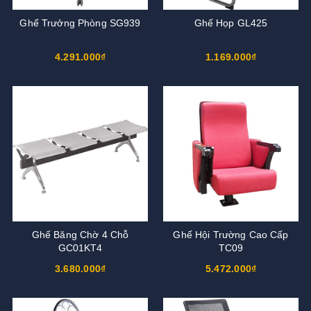
Ghế Trưởng Phòng SG939
Ghế Họp GL425
4.291.000₫
1.169.000₫
Ghế Băng Chờ 4 Chỗ
Ghế Hội Trường Cao Cấp
GC01KT4
TC09
3.680.000₫
5.472.000₫