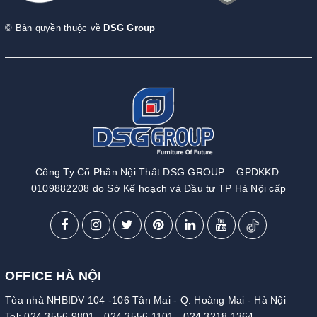
© Bản quyền thuộc về
DSG Group
Công Ty Cổ Phần Nội Thất DSG GROUP – GPDKKD:
0109882208 do Sở Kế hoạch và Đầu tư TP Hà Nội cấp
OFFICE HÀ NỘI
Tòa nhà NHBIDV 104 -106 Tân Mai - Q. Hoàng Mai - Hà Nội
Tel:
024.3556.9801
-
024.3556.1101
-
024.3218.1364
-