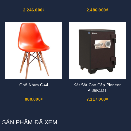
2.246.000₫
2.486.000₫
Ghế Nhựa G44
Két Sắt Cao Cấp Pioneer
PI86K1DT
880.000₫
7.117.000₫
SẢN PHẨM ĐÃ XEM