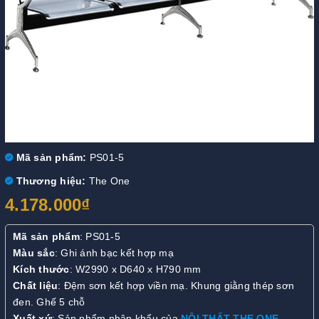
Mã sản phẩm:
PS01-5
Thương hiệu:
The One
4.178.000₫
Mã sản phẩm
: PS01-5
Màu sắc
: Ghi ánh bạc kết hợp mạ
Kích thước
: W2990 x D640 x H790 mm
Chất liệu
: Đệm sơn kết hợp viền mạ. Khung giằng thép sơn
đen. Ghế 5 chỗ
Xuất xứ
: Sản phẩm nhập khẩu của
NỘI THẤT THE ONE
.