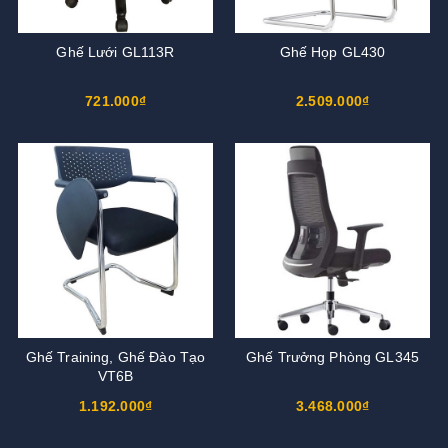
Ghế Lưới GL113R
Ghế Họp GL430
721.000₫
2.509.000₫
Ghế Training, Ghế Đào Tạo
Ghế Trưởng Phòng GL345
VT6B
1.192.000₫
3.468.000₫