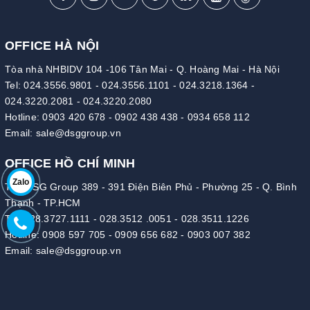
OFFICE HÀ NỘI
Tòa nhà NHBIDV 104 -106 Tân Mai - Q. Hoàng Mai - Hà Nội
Tel:
024.3556.9801
-
024.3556.1101
-
024.3218.1364
-
024.3220.2081
-
024.3220.2080
Hotline:
0903 420 678
-
0902 438 438
-
0934 658 112
Email:
sale@dsggroup.vn
OFFICE HỒ CHÍ MINH
Zalo
Tòa DSG Group 389 - 391 Điện Biên Phủ - Phường 25 - Q. Bình
Thạnh - TP.HCM
Tel:
028.3727.1111
-
028.3512 .0051
-
028.3511.1226
Hotline:
0908 597 705
-
0909 656 682
-
0903 007 382
Email:
sale@dsggroup.vn