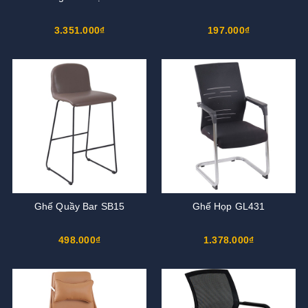
3.351.000₫
197.000₫
Ghế Quầy Bar SB15
Ghế Họp GL431
498.000₫
1.378.000₫