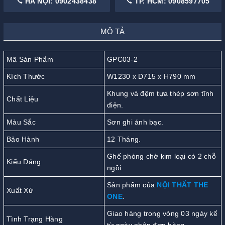
HÀ NỘI: 0902438438
TP. HCM: 0908597705
MÔ TẢ
Mã Sản Phẩm
GPC03-2
Kích Thước
W1230 x D715 x H790 mm
Khung và đệm tựa thép sơn tĩnh
Chất Liệu
điện.
Màu Sắc
Sơn ghi ánh bạc.
Bảo Hành
12 Tháng.
Ghế phòng chờ kim loại có 2 chỗ
Kiểu Dáng
ngồi
Sản phẩm của
NỘI THẤT THE
Xuất Xứ
ONE
.
Giao hàng trong vòng 03 ngày kể
Tình Trạng Hàng