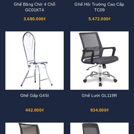
Ghế Băng Chờ 4 Chỗ
Ghế Hội Trường Cao Cấp
GC01KT4
TC09
3.680.000₫
5.472.000₫
Ghế Gấp G45I
Ghế Lưới GL119R
442.000₫
934.000₫