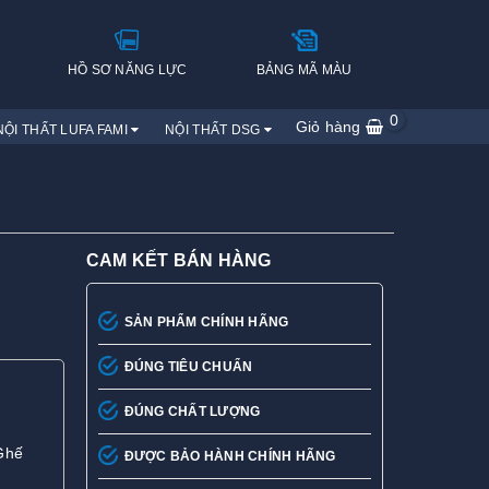
H
HỒ SƠ NĂNG LỰC
BẢNG MÃ MÀU
0
Giỏ hàng
NỘI THẤT LUFA FAMI
NỘI THẤT DSG
CAM KẾT BÁN HÀNG
SẢN PHẨM CHÍNH HÃNG
ĐÚNG TIÊU CHUẨN
ĐÚNG CHẤT LƯỢNG
 Ghế
ĐƯỢC BẢO HÀNH CHÍNH HÃNG