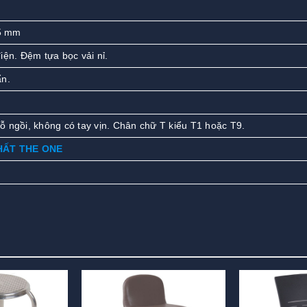
5 mm
iện. Đệm tựa bọc vải nỉ.
ẩn.
 ngồi, không có tay vịn. Chân chữ T kiểu T1 hoặc T9.
HẤT THE ONE