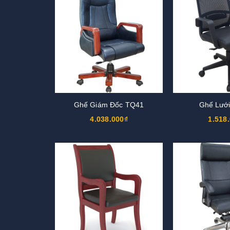
Ghế Giám Đốc TQ41
Ghế Lướ
4.038.000₫
1.518