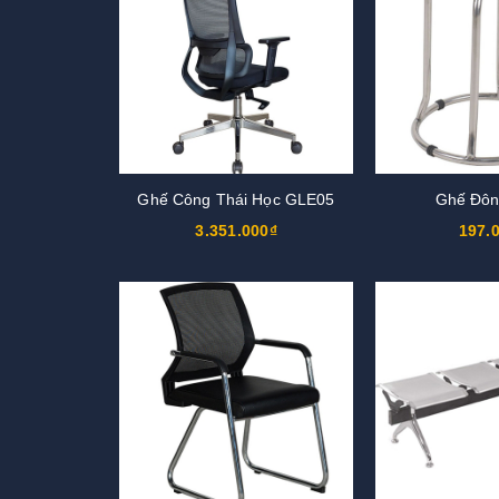
Ghế Công Thái Học GLE05
Ghế Đôn
3.351.000₫
197.