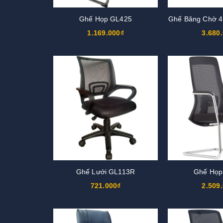
Ghế Họp GL425
Ghế Băng Chờ 
1.169.000₫
3.680
Ghế Lưới GL113R
Ghế Họp
721.000₫
2.509