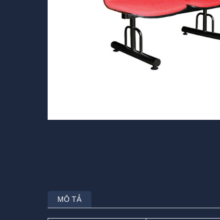
MÔ TẢ