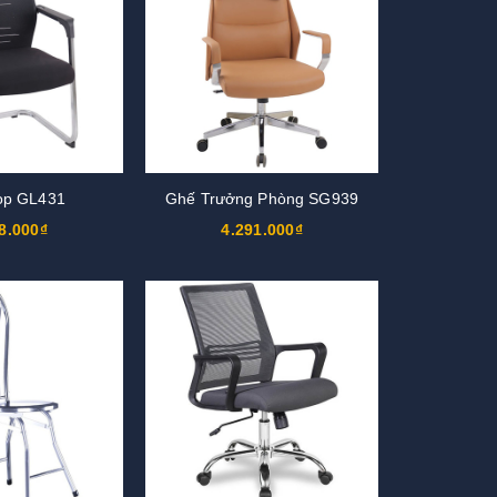
ọp GL431
Ghế Trưởng Phòng SG939
8.000₫
4.291.000₫