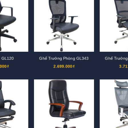
i GL120
Ghế Trưởng Phòng GL343
Ghế Trưởng
.000₫
2.699.000₫
3.71