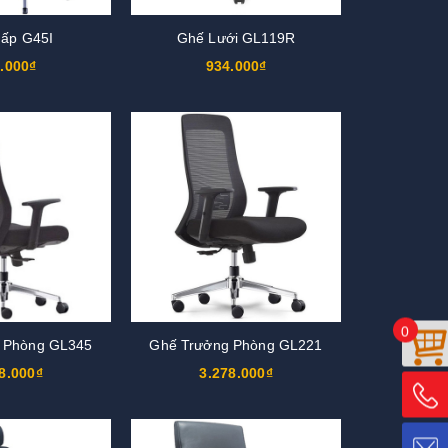
ấp G45I
Ghế Lưới GL119R
.000₫
934.000₫
0
 Phòng GL345
Ghế Trưởng Phòng GL221
8.000₫
3.278.000₫