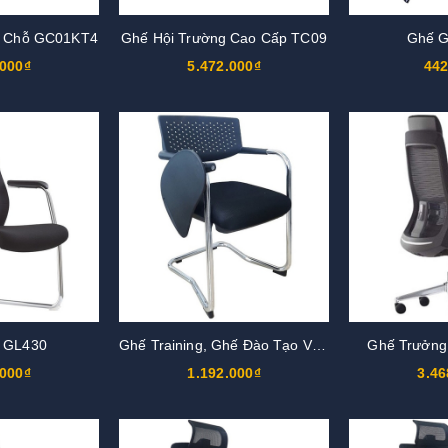
4 Chỗ GC01KT4
Ghế Hội Trường Cao Cấp TC09
Ghế G
.000₫
5.472.000₫
442
 GL430
Ghế Training, Ghế Đào Tạo VT6B
Ghế Trưởng
.000₫
1.192.000₫
3.46