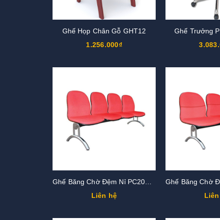
Ghế Họp Chân Gỗ GHT12
Ghế Trưởng 
1.256.000₫
3.083
Ghế Băng Chờ Đệm Nỉ PC202N-4
Liên hệ
Liên