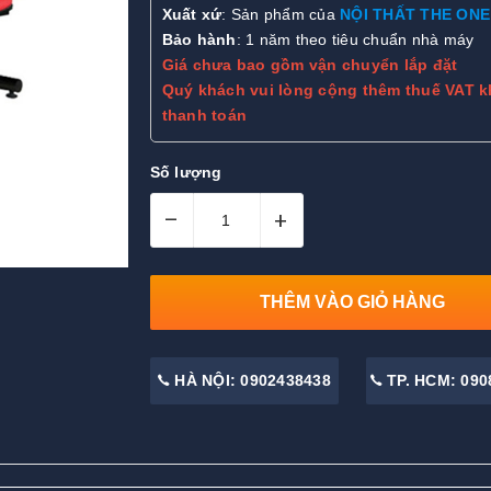
Xuất xứ
: Sản phẩm của
NỘI THẤT THE ONE
Bảo hành
: 1 năm theo tiêu chuẩn nhà máy
Giá chưa bao gồm vận chuyển lắp đặt
Quý khách vui lòng cộng thêm thuế VAT k
thanh toán
Số lượng
–
+
THÊM VÀO GIỎ HÀNG
HÀ NỘI: 0902438438
TP. HCM: 090