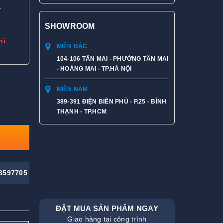
.
SHOWROOM
hi
MIỀN BẮC
104-106 TÂN MAI - PHƯỜNG TÂN MAI
- HOÀNG MAI - TP.HÀ NỘI
MIỀN NAM
389-391 ĐIỆN BIÊN PHỦ - P.25 - BÌNH
THẠNH - TP.HCM
8597705
ĐẶT MUA SẢN PHẨM NGAY
Giao hàng tại công trình