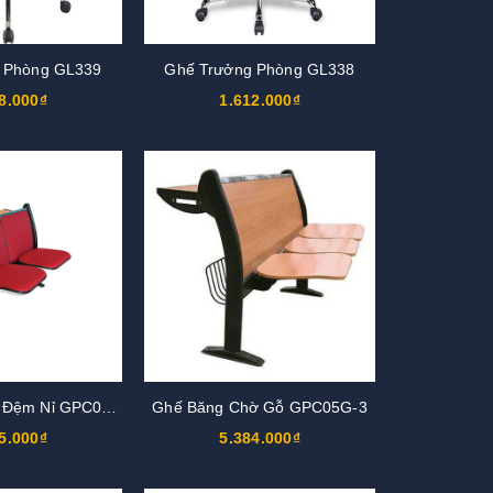
 Phòng GL339
Ghế Trưởng Phòng GL338
8.000₫
1.612.000₫
Ghế Băng Chờ Đệm Nỉ GPC05N-2
Ghế Băng Chờ Gỗ GPC05G-3
5.000₫
5.384.000₫