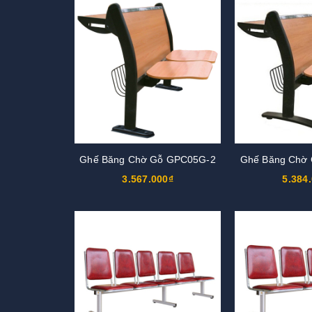
Ghế Băng Chờ Gỗ GPC05G-2
Ghế Băng Chờ
3.567.000₫
5.384