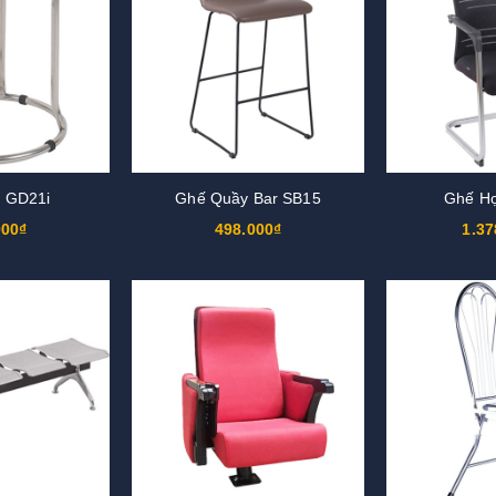
 GD21i
Ghế Quầy Bar SB15
Ghế H
000₫
498.000₫
1.37