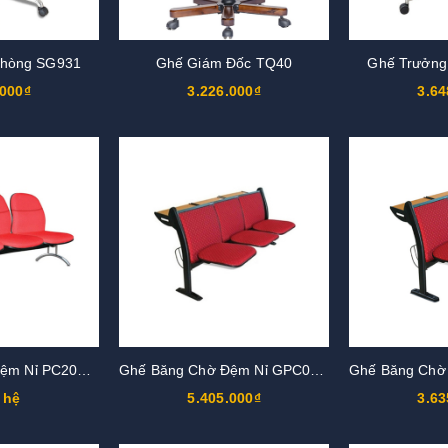
Phòng SG931
Ghế Giám Đốc TQ40
Ghế Trưởng
.000₫
3.226.000₫
3.64
Ghế Băng Chờ Đệm Nỉ PC202N-3
Ghế Băng Chờ Đệm Nỉ GPC05N-3
 hệ
5.405.000₫
3.63