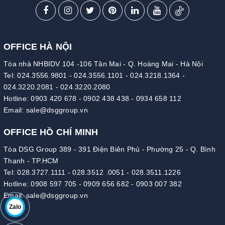
OFFICE HÀ NỘI
Tòa nhà NHBIDV 104 -106 Tân Mai - Q. Hoàng Mai - Hà Nội
Tel:
024.3556.9801
-
024.3556.1101
-
024.3218.1364
-
024.3220.2081
-
024.3220.2080
Hotline:
0903 420 678
-
0902 438 438
-
0934 658 112
Email:
sale@dsggroup.vn
OFFICE HỒ CHÍ MINH
Tòa DSG Group 389 - 391 Điện Biên Phủ - Phường 25 - Q. Bình
Thạnh - TP.HCM
Tel:
028.3727.1111
-
028.3512 .0051
-
028.3511.1226
Hotline:
0908 597 705
-
0909 656 682
-
0903 007 382
Email:
sale@dsggroup.vn
Zalo