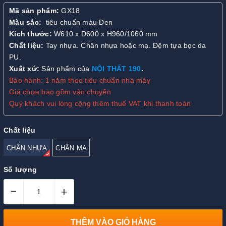
Mã sản phẩm:
GX18
Màu sắc:
tiêu chuẩn màu Đen
Kích thước:
W610 x D600 x H960/1060 mm
Chất liệu:
Tay nhựa. Chân nhựa hoặc mạ. Đệm tựa bọc da
PU.
Xuất xứ:
Sản phẩm của
NỘI THẤT 190
.
Bảo hành: 1 năm theo tiêu chuẩn nhà máy
Giá chưa bao gồm vận chuyển
Quý khách vui lòng cộng thêm thuế VAT khi thanh toán
Chất liệu
CHÂN NHỰA
CHÂN MẠ
Số lượng
–
+
THÊM VÀO GIỎ HÀNG