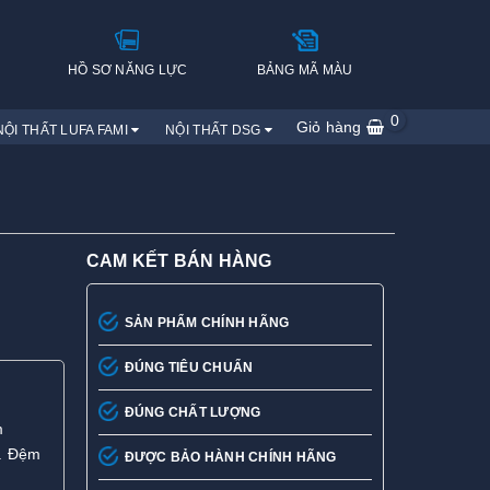
H
HỒ SƠ NĂNG LỰC
BẢNG MÃ MÀU
0
Giỏ hàng
NỘI THẤT LUFA FAMI
NỘI THẤT DSG
CAM KẾT BÁN HÀNG
SẢN PHẨM CHÍNH HÃNG
ĐÚNG TIÊU CHUẨN
ĐÚNG CHẤT LƯỢNG
m
. Đệm
ĐƯỢC BẢO HÀNH CHÍNH HÃNG