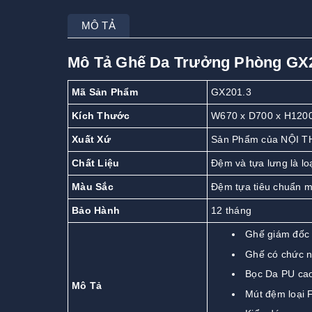
MÔ TẢ
Mô Tả Ghế Da Trưởng Phòng GX
Mã Sản Phẩm
GX201.3
Kích Thước
W670 x D700 x H120
Xuất Xứ
Sản Phẩm của NỘI T
Chất Liệu
Đệm và tựa lưng là lo
Màu Sắc
Đệm tựa tiêu chuẩn 
Bảo Hành
12 tháng
Ghế giám đốc
Ghế có chức n
Bọc Da PU ca
Mô Tả
Mút đệm loại F