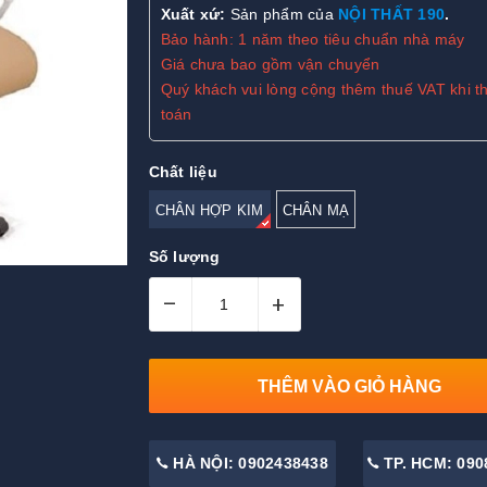
Xuất xứ:
Sản phẩm của
NỘI THẤT 190
.
Bảo hành: 1 năm theo tiêu chuẩn nhà máy
Giá chưa bao gồm vận chuyển
Quý khách vui lòng cộng thêm thuế VAT khi t
toán
Chất liệu
CHÂN HỢP KIM
CHÂN MẠ
Số lượng
–
+
THÊM VÀO GIỎ HÀNG
HÀ NỘI: 0902438438
TP. HCM: 090