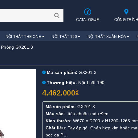
CATALOGUE
CÔNG TRÌN
NỘI THẤT THE ONE
NỘI THẤT 190
NỘI THẤT XUÂN HÒA
 Phòng GX201.3
Mã sản phẩm:
GX201.3
Thương hiệu:
Nội Thất 190
4.462.000₫
Mã sản phẩm:
GX201.3
Màu sắc:
tiêu chuẩn màu Đen
Kích thước:
W670 x D700 x H1200-1265 m
Chất liệu:
Tay ốp gỗ. Chân hợp kim hoặc mạ
bọc da PU.