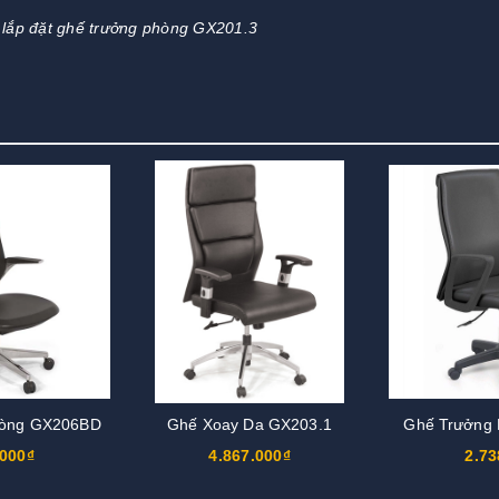
lắp đặt ghế trưởng phòng GX201.3
hòng GX206BD
Ghế Xoay Da GX203.1
Ghế Trưởng
.000₫
4.867.000₫
2.73