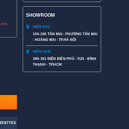
SHOWROOM
hanh
MIỀN BẮC
104-106 TÂN MAI - PHƯỜNG TÂN MAI
- HOÀNG MAI - TP.HÀ NỘI
MIỀN NAM
389-391 ĐIỆN BIÊN PHỦ - P.25 - BÌNH
THẠNH - TP.HCM
8597705