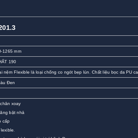
201.3
0-1265 mm
HẤT 190
ại nệm Flexible là loại chống co ngót bẹp lún. Chất liệu bọc da PU c
màu Đen
 chân xoay
ăng bật nhả
o cấp
lexible.