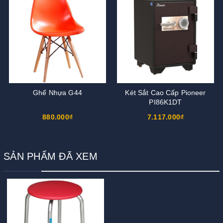
Ghế Nhựa G44
Két Sắt Cao Cấp Pioneer
PI86K1DT
880.000₫
7.117.000₫
SẢN PHẨM ĐÃ XEM