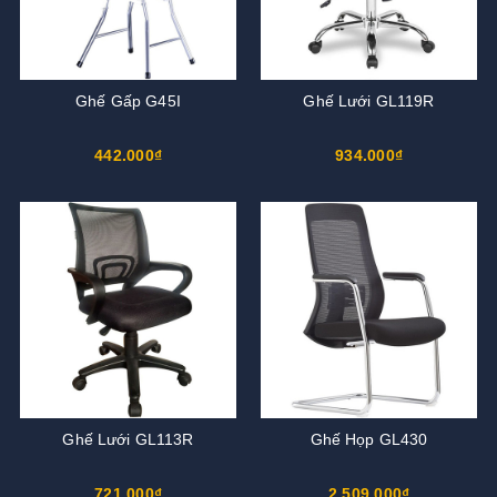
Ghế Gấp G45I
Ghế Lưới GL119R
442.000₫
934.000₫
Ghế Lưới GL113R
Ghế Họp GL430
721.000₫
2.509.000₫