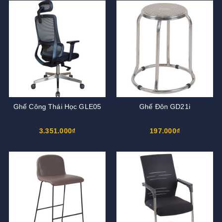
Ghế Công Thái Học GLE05
Ghế Đôn GD21i
3.351.000₫
197.000₫