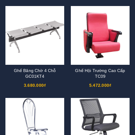
Ghế Băng Chờ 4 Chỗ
Ghế Hội Trường Cao Cấp
GC01KT4
TC09
3.680.000₫
5.472.000₫