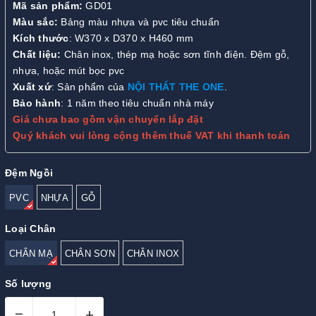
Mã sản phẩm:
GD01
Màu sắc:
Bảng màu nhựa và pvc tiêu chuẩn
Kích thước
: W370 x D370 x H460 mm
Chất liệu:
Chân inox, thép mạ hoặc sơn tĩnh điện. Đệm gỗ,
nhựa, hoặc mút bọc pvc
Xuất xứ
: Sản phẩm của
NỘI THẤT THE ONE
.
Bảo hành
: 1 năm theo tiêu chuẩn nhà máy
Giá chưa bao gồm vận chuyển lắp đặt
Quý khách vui lòng cộng thêm thuế VAT khi thanh toán
Đệm Ngồi
PVC
NHỰA
GỖ
Loại Chân
CHÂN MẠ
CHÂN SƠN
CHÂN INOX
Số lượng
–
+