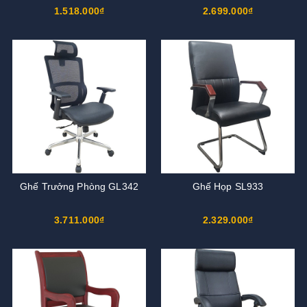
1.518.000₫
2.699.000₫
Ghế Trưởng Phòng GL342
Ghế Họp SL933
3.711.000₫
2.329.000₫