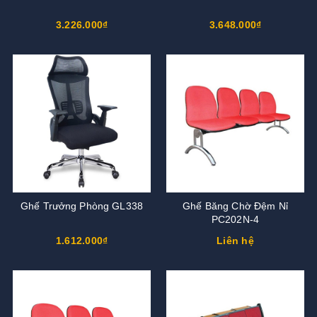
3.226.000₫
3.648.000₫
Ghế Trưởng Phòng GL338
Ghế Băng Chờ Đệm Nỉ
PC202N-4
1.612.000₫
Liên hệ