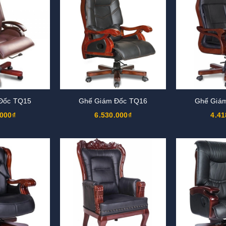
Đốc TQ15
Ghế Giám Đốc TQ16
Ghế Giá
.000₫
6.530.000₫
4.41