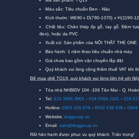
Mã sản phẩm: TQ19
Màu sắc: Tiêu chuẩn Đen - Nâu
Kích thước: W690 x D(780-1070) x H(1190-1
Chất liệu: Chân thép ốp gỗ, tay gỗ. Đệm tự
đen), hoặc da PVC
Xuất xứ: Sản phẩm của NỘI THẤT THE ONE.
Bảo hành: 1 năm theo tiêu chuẩn nhà máy
Giá chưa bao gồm vận chuyển lắp đặt
Quý khách vui lòng cộng thêm thuế VAT khi t
Để mua ghế TQ19, quý khách vui lòng liên hệ với Nộ
Tòa nhà NHBIDV 104 -106 Tân Mai - Q. Hoàn
Tel:
024.3556.9801
-
024.3556.1101
-
024.32
Hotline:
0903 420 678
-
0902 438 438
-
0934 
Website:
dsggroup.vn
Email:
sale@dsggroup.vn
Rất hân hạnh được phục vụ quý khách. Trân trọng!