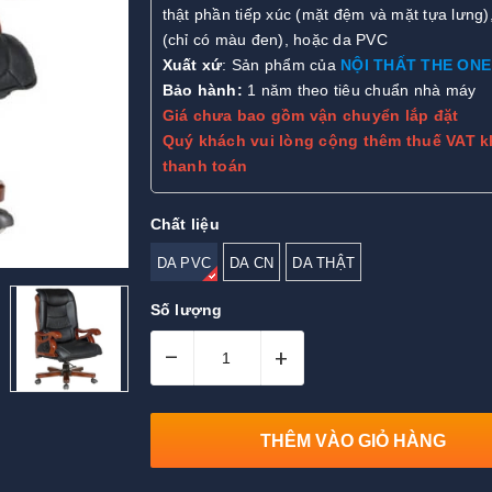
thật phần tiếp xúc (mặt đệm và mặt tựa lưng)
(chỉ có màu đen), hoặc da PVC
Xuất xứ
: Sản phẩm của
NỘI THẤT THE ONE
Bảo hành:
1 năm theo tiêu chuẩn nhà máy
Giá chưa bao gồm vận chuyển lắp đặt
Quý khách vui lòng cộng thêm thuế VAT k
thanh toán
Chất liệu
DA PVC
DA CN
DA THẬT
Số lượng
–
+
THÊM VÀO GIỎ HÀNG