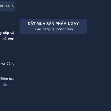
8597705
ĐẶT MUA SẢN PHẨM NGAY
Giao hàng tại công trình
g cấp và
ả mà còn
g và đẳng
. Đệm tựa
n dài.