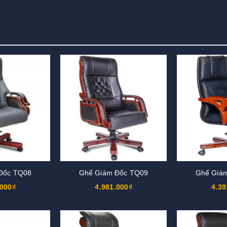
Đốc TQ08
Ghế Giám Đốc TQ09
Ghế Giá
.000₫
4.981.000₫
4.39