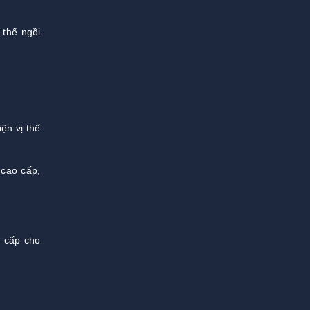
 thế ngồi
ện vị thế
 cao cấp,
g cấp cho