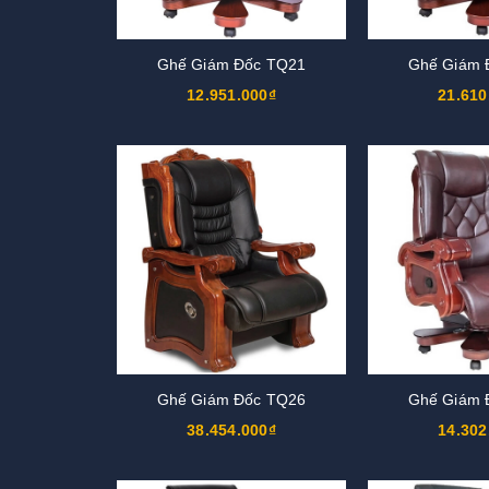
Ghế Giám Đốc TQ21
Ghế Giám 
12.951.000₫
21.610
Ghế Giám Đốc TQ26
Ghế Giám 
38.454.000₫
14.302