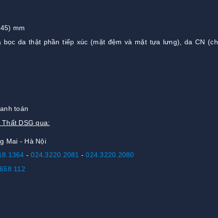
245) mm
a bọc da thật phần tiếp xúc (mặt đệm và mặt tựa lưng), da CN (c
hanh toán
i Thất DSG qua:
g Mai - Hà Nội
18.1364
-
024.3220.2081
-
024.3220.2080
658 112