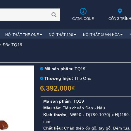
CATALOGUE
CÔNG TRÌN
NỘI THẤT THE ONE
NỘI THẤT 190
NỘI THẤT XUÂN HÒA
m Đốc TQ19
Mã sản phẩm:
TQ19
Thương hiệu:
The One
6.392.000₫
Mã sản phẩm
: TQ19
Màu sắc
: Tiêu chuẩn Đen - Nâu
Kích thước
: W690 x D(780-1070) x H(1190-
mm
Chất liệu
: Chân thép ốp gỗ, tay gỗ. Đệm tựa