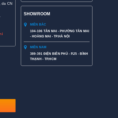
, da CN
SHOWROOM
.
MIỀN BẮC
104-106 TÂN MAI - PHƯỜNG TÂN MAI
hi
- HOÀNG MAI - TP.HÀ NỘI
MIỀN NAM
389-391 ĐIỆN BIÊN PHỦ - P.25 - BÌNH
THẠNH - TP.HCM