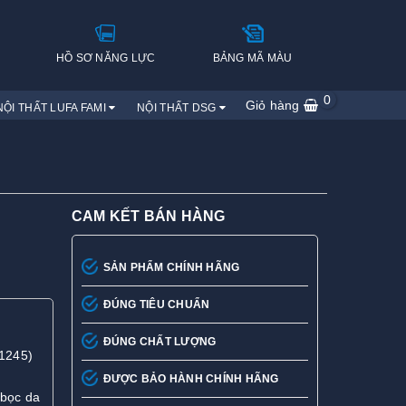
H
HỒ SƠ NĂNG LỰC
BẢNG MÃ MÀU
0
Giỏ hàng
NỘI THẤT LUFA FAMI
NỘI THẤT DSG
CAM KẾT BÁN HÀNG
SẢN PHẨM CHÍNH HÃNG
ĐÚNG TIÊU CHUẨN
ĐÚNG CHẤT LƯỢNG
1245)
ĐƯỢC BẢO HÀNH CHÍNH HÃNG
 bọc da