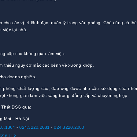
cho các vị trí lãnh đạo, quản lý trong văn phòng. Ghế cũng có th
việc tại nhà.
g cấp cho không gian làm việc.
iảm thiểu nguy cơ mắc các bệnh về xương khớp.
í cho doanh nghiệp.
n phòng chất lượng cao, đáp ứng được nhu cầu sử dụng của nhữ
ột không gian làm việc sang trọng, đẳng cấp và chuyên nghiệp.
i Thất DSG qua:
g Mai - Hà Nội
18.1364
-
024.3220.2081
-
024.3220.2080
658 112