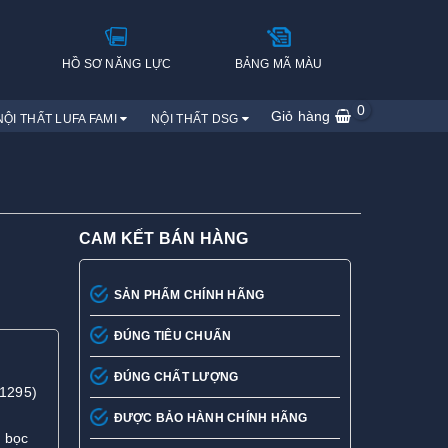
H
HỒ SƠ NĂNG LỰC
BẢNG MÃ MÀU
0
Giỏ hàng
NỘI THẤT LUFA FAMI
NỘI THẤT DSG
CAM KẾT BÁN HÀNG
SẢN PHẨM CHÍNH HÃNG
ĐÚNG TIÊU CHUẨN
ĐÚNG CHẤT LƯỢNG
-1295)
ĐƯỢC BẢO HÀNH CHÍNH HÃNG
a bọc