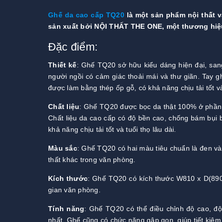
Ghế da cao cấp TQ20
là một sản phẩm nội thất v
sản xuất bởi NỘI THẤT THE ONE, một thương hiệu 
Đặc điểm:
Thiết kế
: Ghế TQ20 sở hữu kiểu dáng hiện đại, sang
người ngồi có cảm giác thoải mái và thư giãn. Tay
được làm bằng thép ốp gỗ, có khả năng chịu tải tốt v
Chất liệu
: Ghế TQ20 được bọc da thật 100% ở phần ti
Chất liệu da cao cấp có độ bền cao, chống bám bụi
khả năng chịu tải tốt và tuổi thọ lâu dài.
Màu sắc
: Ghế TQ20 có hai màu tiêu chuẩn là đen và
thất khác trong văn phòng.
Kích thước
: Ghế TQ20 có kích thước W810 x D(890
gian văn phòng.
Tính năng
: Ghế TQ20 có thể điều chỉnh độ cao, độ
nhất. Ghế cũng có chức năng gập gọn, giúp tiết kiệm 