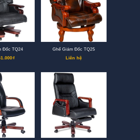
m Đốc TQ24
Ghế Giám Đốc TQ25
51.000₫
Liên hệ