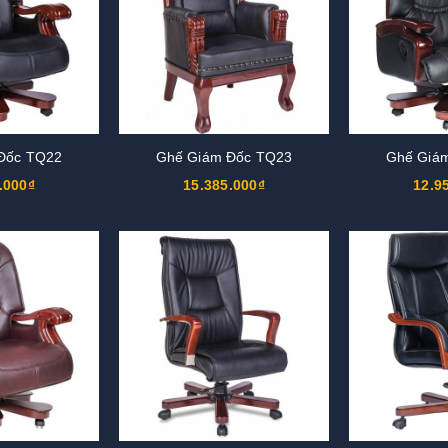
Đốc TQ22
Ghế Giám Đốc TQ23
Ghế Giá
.000₫
15.385.000₫
12.9