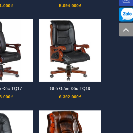
1.000₫
5.094.000₫
m Đốc TQ17
Ghế Giám Đốc TQ19
8.000₫
6.392.000₫