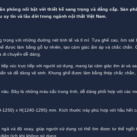
ăn phòng nổi bật với thiết kế sang trọng và đẳng cấp. Sản p
uy tín và lâu đời trong ngành nội thất Việt Nam.
 trọng với những đường nét tinh tế và tỉ mỉ. Tựa ghế cao, ôm sát 
 ghế được làm bằng gỗ tự nhiên, tạo cảm giác ấm áp và chắc chắn.
à di chuyển dễ dàng.
ếp xúc trực tiếp với người sử dụng, mang lại cảm giác êm ái và sa
 bẩn và dễ dàng vệ sinh. Khung ghế được làm bằng thép chắc chắn
 nâu. Đây là những màu sắc trung tính, dễ dàng phối hợp với các m
-1250) x H(1240-1295) mm. Kích thước này phù hợp với hầu hết 
 ngả và độ xoay, giúp người sử dụng có thể tìm được tư thế ngồi 
diện tích khi không sử dụng.