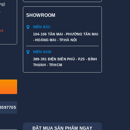
ng)
.
SHOWROOM
MIỀN BẮC
hi
104-106 TÂN MAI - PHƯỜNG TÂN MAI
- HOÀNG MAI - TP.HÀ NỘI
MIỀN NAM
389-391 ĐIỆN BIÊN PHỦ - P.25 - BÌNH
THẠNH - TP.HCM
8597705
ĐẶT MUA SẢN PHẨM NGAY