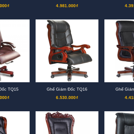
.000₫
4.981.000₫
4.39
Đốc TQ15
Ghế Giám Đốc TQ16
Ghế Giá
.000₫
6.530.000₫
4.41