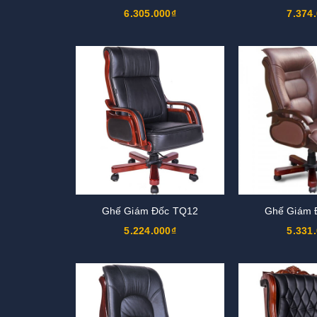
6.305.000₫
7.374
Ghế Giám Đốc TQ12
Ghế Giám 
5.224.000₫
5.331