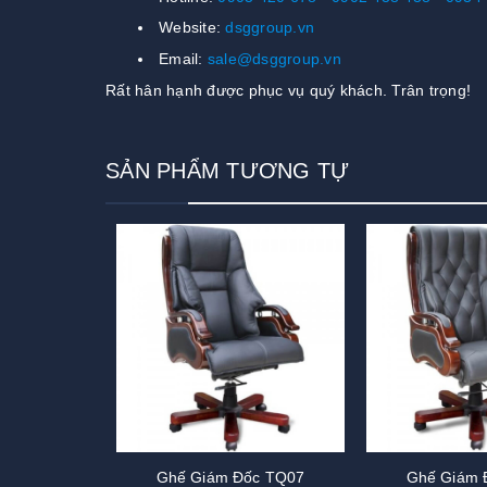
Website:
dsggroup.vn
Email:
sale@dsggroup.vn
Rất hân hạnh được phục vụ quý khách. Trân trọng!
SẢN PHẨM TƯƠNG TỰ
Ghế Giám Đốc TQ07
Ghế Giám 