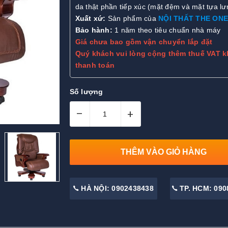
da thật phần tiếp xúc (mặt đệm và mặt tựa lư
Xuất xứ:
Sản phẩm của
NỘI THẤT THE ONE
Bảo hành:
1 năm theo tiêu chuẩn nhà máy
Giá chưa bao gồm vận chuyển lắp đặt
Quý khách vui lòng cộng thêm thuế VAT k
thanh toán
Số lượng
–
+
THÊM VÀO GIỎ HÀNG
HÀ NỘI: 0902438438
TP. HCM: 090