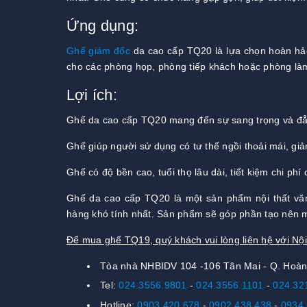
Ứng dụng:
Ghế giám đốc
da cao cấp TQ20 là lựa chọn hoàn hảo 
cho các phòng họp, phòng tiếp khách hoặc phòng làm 
Lợi ích:
Ghế da cao cấp TQ20 mang đến sự sang trọng và đẳn
Ghế giúp người sử dụng có tư thế ngồi thoải mái, g
Ghế có độ bền cao, tuổi thọ lâu dài, tiết kiệm chi ph
Ghế da cao cấp TQ20 là một sản phẩm nội thất vă
hàng khó tính nhất. Sản phẩm sẽ góp phần tạo nên m
Để mua ghế TQ19, quý khách vui lòng liên hệ với Nộ
Tòa nhà NHBIDV 104 -106 Tân Mai - Q. Hoàn
Tel:
024.3556.9801
-
024.3556.1101
-
024.32
Hotline:
0903 420 678
-
0902 438 438
-
0934 