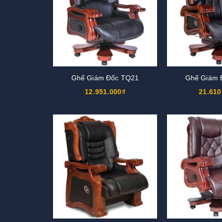
Ghế Giám Đốc TQ21
Ghế Giám 
12.951.000₫
21.610