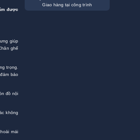
Giao hàng tại công trình
hẩm được
lưng giúp
 Chân ghế
ng trọng.
, đảm bảo
ón đồ nội
các không
thoải mái