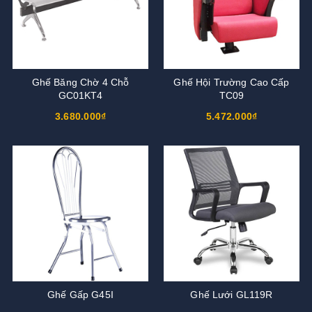
Ghế Băng Chờ 4 Chỗ
Ghế Hội Trường Cao Cấp
GC01KT4
TC09
3.680.000₫
5.472.000₫
Ghế Gấp G45I
Ghế Lưới GL119R