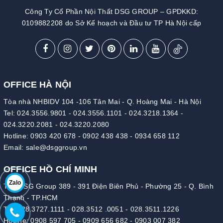
Công Ty Cổ Phần Nội Thất DSG GROUP – GPDKKD:
0109882208 do Sở Kế hoạch và Đầu tư TP Hà Nội cấp
OFFICE HÀ NỘI
Tòa nhà NHBIDV 104 -106 Tân Mai - Q. Hoàng Mai - Hà Nội
Tel:
024.3556.9801
-
024.3556.1101
-
024.3218.1364
-
024.3220.2081
-
024.3220.2080
Hotline:
0903 420 678
-
0902 438 438
-
0934 658 112
Email:
sale@dsggroup.vn
OFFICE HỒ CHÍ MINH
Zalo
Tòa DSG Group 389 - 391 Điện Biên Phủ - Phường 25 - Q. Bình
Thạnh - TP.HCM
Tel:
028.3727.1111
-
028.3512 .0051
-
028.3511.1226
Hotline:
0908 597 705
-
0909 656 682
-
0903 007 382