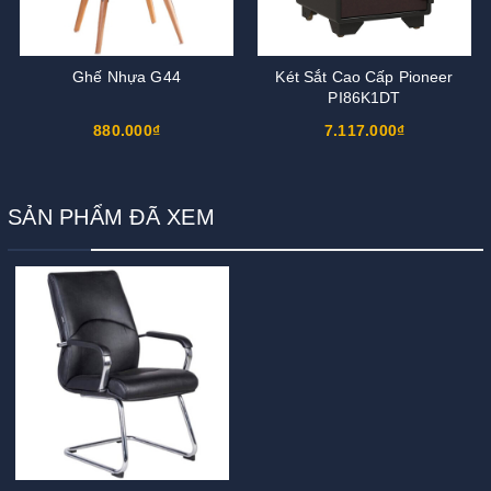
Ghế Nhựa G44
Két Sắt Cao Cấp Pioneer
PI86K1DT
880.000₫
7.117.000₫
SẢN PHẨM ĐÃ XEM