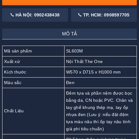
HÀ NỘI: 0902438438
TP. HCM: 0908597705
MÔ TẢ
Mã sản phẩm
SL603M
Xuất xứ
Nội Thất The One
Kích thước
W570 x D715 x H1000 mm
Màu sắc
Đen
Đêm tựa và phần nệm được bọc
bằng da, CN hoặc PVC. Chân và
tay ghế khung thép mạ, tay ốp
Chất Liệu
nhựa đen (Lưu ý: nếu đặt đệm
tựa màu nâu thì ốp tay nâu tính
giá phi tiêu chuẩn)