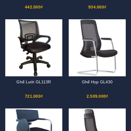
442.000₫
934.000₫
Ghế Lưới GL113R
Ghế Họp GL430
721.000₫
2.509.000₫