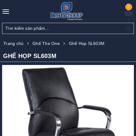
0
Toggle
navigation
Trang chủ
Ghế The One
Ghế Họp SL603M
GHẾ HỌP SL603M