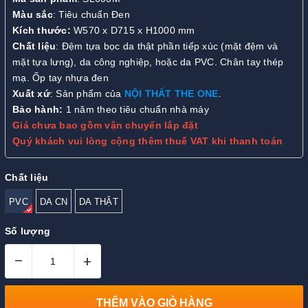
Màu sắc
: Tiêu chuẩn Đen
Kích thước:
W570 x D715 x H1000 mm
Chất liệu
: Đệm tựa bọc da thật phần tiếp xúc (mặt đệm và
mặt tựa lưng), da công nghiệp, hoặc da PVC. Chân tay thép
mạ. Ốp tay nhựa đen
Xuất xứ
: Sản phẩm của
NỘI THẤT THE ONE
.
Bảo hành:
1 năm theo tiêu chuẩn nhà máy
Giá chưa bao gồm vận chuyển lắp đặt
Quý khách vui lòng cộng thêm thuế VAT khi thanh toán
Chất liệu
PVC
DA CN
DA THẬT
Số lượng
–
+
THÊM VÀO GIỎ HÀNG