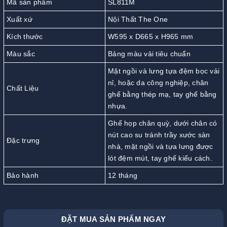
Mã sản phẩm
SL811M
Xuất xứ
Nội Thất The One
Kích thước
W595 x D665 x H965 mm
Màu sắc
Bảng màu vải tiêu chuẩn
Mặt ngồi và lưng tựa đệm bọc vải
nỉ, hoặc da công nghiệp, chân
Chất Liệu
ghế bằng thép mạ, tay ghế bằng
nhựa.
Ghế họp chân quỳ, dưới chân có
nút cao su tránh trầy xước sàn
Đặc trưng
nhà, mặt ngồi và tựa lưng được
lót đệm mút, tay ghế kiểu cách.
Bảo hành
12 tháng
ĐẶT MUA SẢN PHẨM NGAY