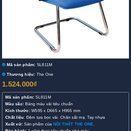
Mã sản phẩm:
SL811M
Thương hiệu:
The One
1.524.000₫
Mã sản phẩm:
SL811M
Màu sắc:
Bảng màu vải tiêu chuẩn
Kích thước:
W595 x D665 x H965 mm
Chất liệu
: Đệm tựa bọc vải. Chân sắt mạ. Tay nhựa
X
uất xứ:
Sản phẩm của
NỘI THẤT THE ONE
.
Bảo hành:
1 năm theo tiêu chuẩn nhà máy