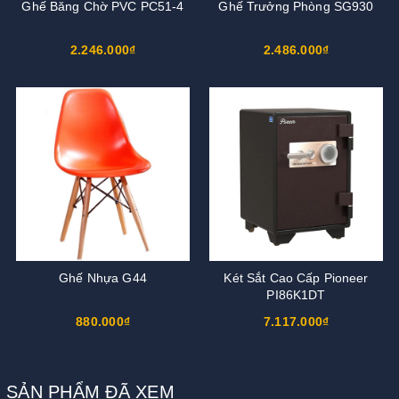
Ghế Băng Chờ PVC PC51-4
Ghế Trưởng Phòng SG930
2.246.000₫
2.486.000₫
Ghế Nhựa G44
Két Sắt Cao Cấp Pioneer
PI86K1DT
880.000₫
7.117.000₫
SẢN PHẨM ĐÃ XEM