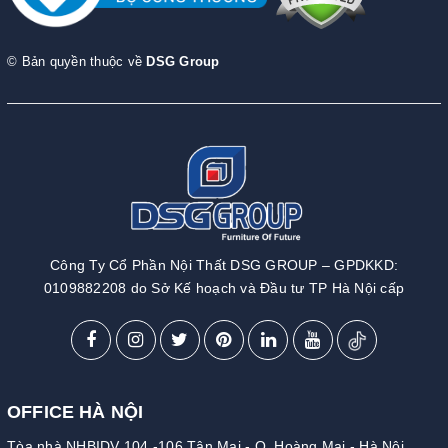
© Bản quyền thuộc về
DSG Group
Công Ty Cổ Phần Nội Thất DSG GROUP – GPDKKD:
0109882208 do Sở Kế hoạch và Đầu tư TP Hà Nội cấp
OFFICE HÀ NỘI
Tòa nhà NHBIDV 104 -106 Tân Mai - Q. Hoàng Mai - Hà Nội