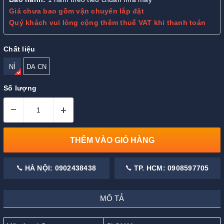
Giá chưa bao gồm vận chuyển lắp đặt
Quý khách vui lòng cộng thêm thuế VAT khi thanh toán
Chất liệu
NỈ
DA CN
Số lượng
–
+
THÊM VÀO GIỎ HÀNG
HÀ NỘI: 0902438438
TP. HCM: 0908597705
MÔ TẢ