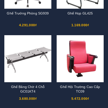
Ghế Trưởng Phòng SG939
Ghế Họp GL425
4.291.000₫
1.169.000₫
Ghế Băng Chờ 4 Chỗ
Ghế Hội Trường Cao Cấp
GC01KT4
TC09
3.680.000₫
5.472.000₫