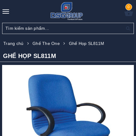
0
Toggle
navigation
Trang chủ
Ghế The One
Ghế Họp SL811M
GHẾ HỌP SL811M