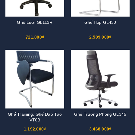
Ghế Lưới GL113R
Ghế Họp GL430
721.000₫
2.509.000₫
Ghế Training, Ghế Đào Tạo
Ghế Trưởng Phòng GL345
VT6B
1.192.000₫
3.468.000₫