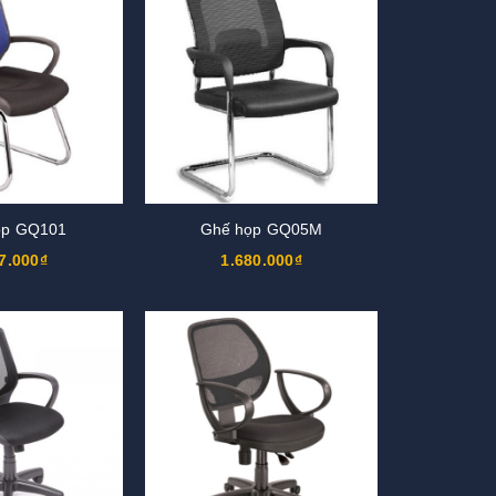
ọp GQ101
Ghế họp GQ05M
7.000₫
1.680.000₫