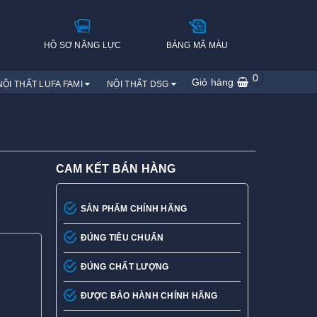
H
HỒ SƠ NĂNG LỰC
BẢNG MÃ MÀU
0
Giỏ hàng
NỘI THẤT LUFA FAMI
NỘI THẤT DSG
CAM KẾT BÁN HÀNG
SẢN PHẨM CHÍNH HÃNG
ĐÚNG TIÊU CHUẨN
ĐÚNG CHẤT LƯỢNG
ĐƯỢC BẢO HÀNH CHÍNH HÃNG