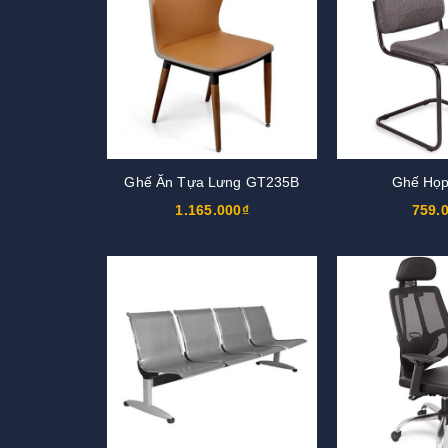
Ghế Ăn Tựa Lưng GT235B
Ghế Họ
1.165.000₫
759.