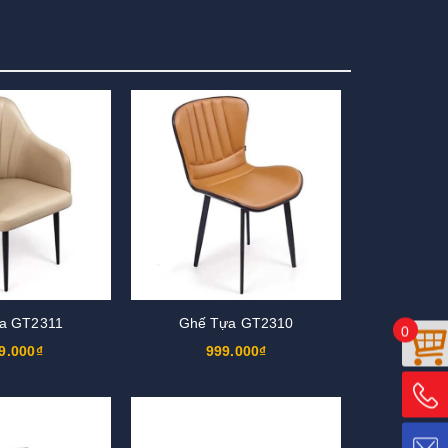
a GT2311
Ghế Tựa GT2310
0
9.000₫
999.000₫