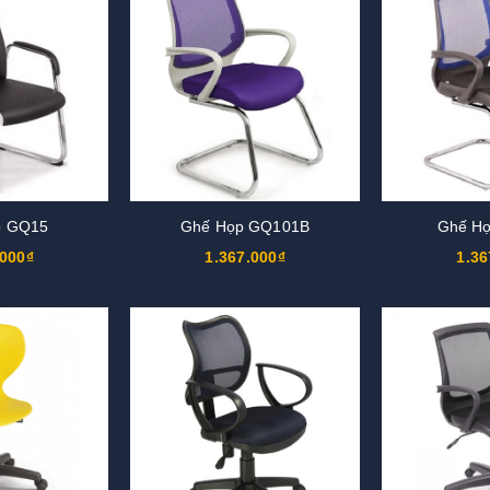
p GQ15
Ghế Họp GQ101B
Ghế H
.000₫
1.367.000₫
1.36