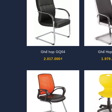
Ghế họp GQ04
Ghế Họ
2.017.000₫
1.979