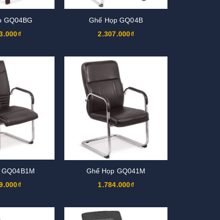
p GQ04BG
Ghế Họp GQ04B
3.000₫
2.307.000₫
p GQ04B1M
Ghế Họp GQ041M
9.000₫
1.784.000₫