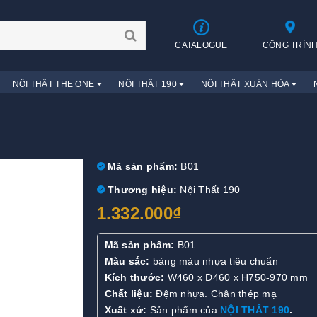
CATALOGUE
CÔNG TRÌN
NỘI THẤT THE ONE
NỘI THẤT 190
NỘI THẤT XUÂN HÒA
Mã sản phẩm:
B01
Thương hiệu:
Nội Thất 190
1.332.000₫
Mã sản phẩm:
B01
Màu sắc:
bảng màu nhựa tiêu chuẩn
Kích thước:
W460 x D460 x H750-970 mm
Chất liệu:
Đệm nhựa. Chân thép mạ
Xuất xứ:
Sản phẩm của
NỘI THẤT 190
.