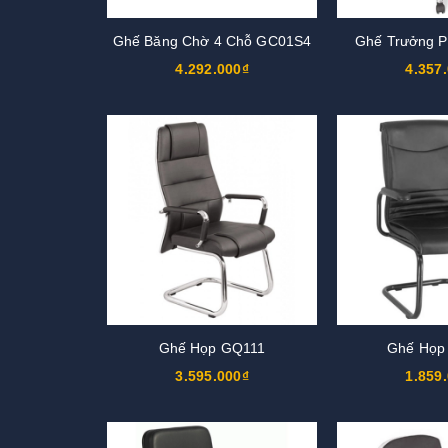
Ghế Băng Chờ 4 Chỗ GC01S4
Ghế Trưởng 
4.292.000₫
4.357
Ghế Họp GQ111
Ghế Họp
3.595.000₫
1.859