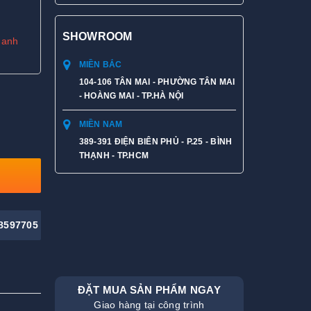
SHOWROOM
hanh
MIỀN BẮC
104-106 TÂN MAI - PHƯỜNG TÂN MAI
- HOÀNG MAI - TP.HÀ NỘI
MIỀN NAM
389-391 ĐIỆN BIÊN PHỦ - P.25 - BÌNH
THẠNH - TP.HCM
8597705
ĐẶT MUA SẢN PHẨM NGAY
Giao hàng tại công trình