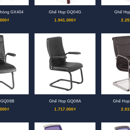
Phòng GX404
Ghế Họp GQ04G
Ghế Họ
.000₫
1.941.000₫
2.25
 GQ08B
Ghế Họp GQ08A
Ghế Họ
.000₫
1.717.000₫
2.01