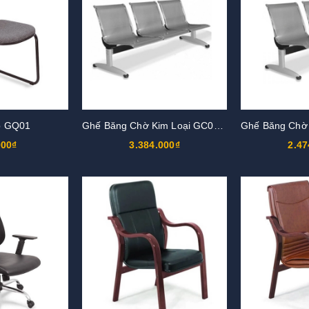
p GQ01
Ghế Băng Chờ Kim Loại GC01S3
000₫
3.384.000₫
2.47