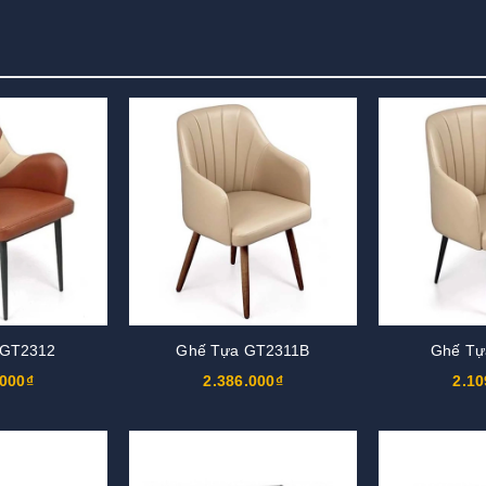
 GT2312
Ghế Tựa GT2311B
Ghế Tự
.000₫
2.386.000₫
2.10