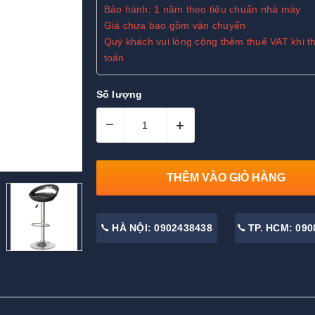
Bảo hành: 1 năm theo tiêu chuẩn nhà máy
Giá chưa bao gồm vận chuyển
Quý khách vui lòng cộng thêm thuế VAT khi t
toán
Số lượng
–
+
THÊM VÀO GIỎ HÀNG
HÀ NỘI: 0902438438
TP. HCM: 090