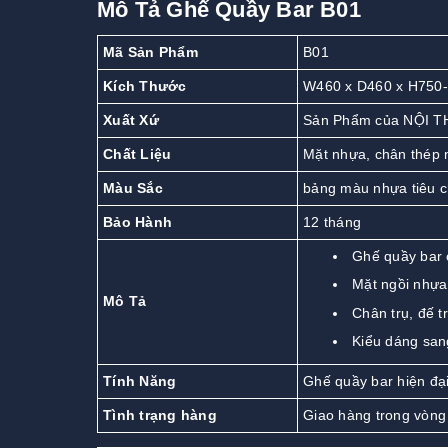
Mô Tả Ghế Quầy Bar B01
Mã Sản Phẩm
B01
Kích Thước
W460 x D460 x H750
Xuất Xứ
Sản Phẩm của NỘI T
Chất Liệu
Mặt nhựa, chân thép
Màu Sắc
bảng màu nhựa tiêu 
Bảo Hành
12 tháng
Ghế quầy bar 
Mặt ngồi nhựa
Mô Tả
Chân trụ, đế 
Kiểu dáng san
Tính Năng
Ghế quầy bar hiện đại
Tình trạng hàng
Giao hàng trong vòng