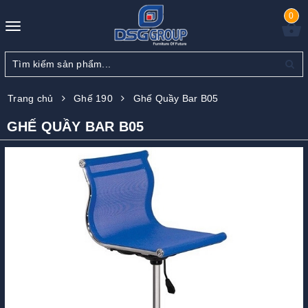
0
Toggle
navigation
Trang chủ
Ghế 190
Ghế Quầy Bar B05
GHẾ QUẦY BAR B05