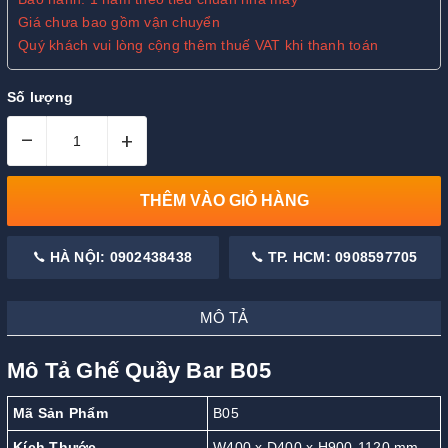
Giá chưa bao gồm vận chuyển
Quý khách vui lòng cộng thêm thuế VAT khi thanh toán
Số lượng
–
+
THÊM VÀO GIỎ HÀNG
HÀ NỘI: 0902438438
TP. HCM: 0908597705
MÔ TẢ
Mô Tả Ghế Quầy Bar B05
Mã Sản Phẩm
B05
Kích Thước
W400 x D400 x H900-1120 mm