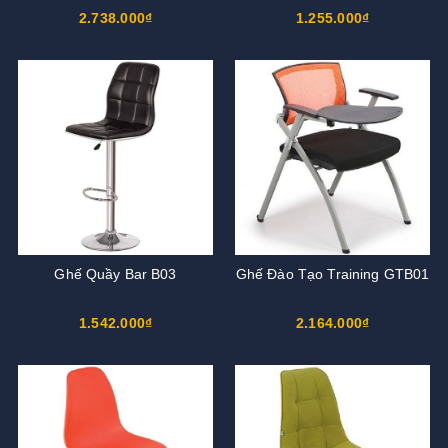
2.738.000₫
1.255.000₫
Ghế Quầy Bar B03
Ghế Đào Tạo Training GTB01
1.542.000₫
2.164.000₫