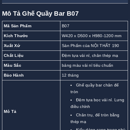
Mô Tả Ghế Quầy Bar B07
Mã Sản Phẩm
B07
Kích Thước
W420 x D500 x H980-1200 mm
Xuất Xứ
Sản Phẩm của NỘI THẤT 190
Chất Liệu
Đệm tựa vải nỉ, chân thép mạ
Màu Sắc
bảng màu vải nỉ tiêu chuẩn
Bảo Hành
12 tháng
Ghế quầy bar chân đế
tròn
Đệm tựa bọc vải nỉ. Lưng
điều chỉnh
Mô Tả
Chân trụ, đế tròn bằng
thép mạ
Kiểu dáng sang trọng phù