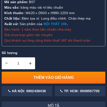
Mã sản phẩm:
B07
Màu sắc:
bảng màu vải nỉ tiêu chuẩn
Kích thước:
W420 x D500 x H980-1200 mm
Chất liệu:
Đệm tựa nỉ. Lưng điều chỉnh. Chân thép mạ
Xuất xứ:
Sản phẩm của
NỘI THẤT 190
.
Bảo hành: 1 năm theo tiêu chuẩn nhà máy
Giá chưa bao gồm vận chuyển
Quý khách vui lòng cộng thêm thuế VAT khi thanh toán
Số lượng
–
+
THÊM VÀO GIỎ HÀNG
HÀ NỘI: 0902438438
TP. HCM: 0908597705
MÔ TẢ