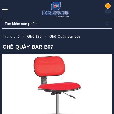
0
Toggle
navigation
Trang chủ
Ghế 190
Ghế Quầy Bar B07
GHẾ QUẦY BAR B07