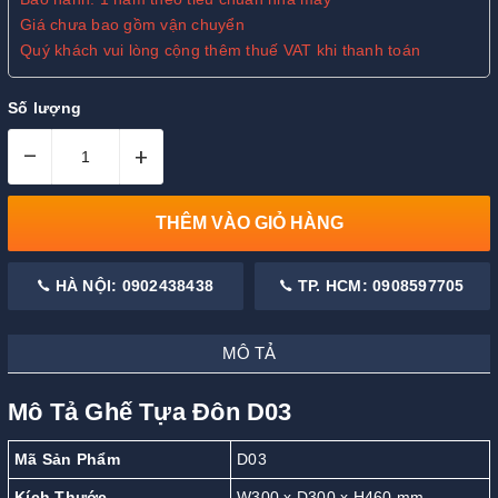
Giá chưa bao gồm vận chuyển
Quý khách vui lòng cộng thêm thuế VAT khi thanh toán
Số lượng
–
+
THÊM VÀO GIỎ HÀNG
HÀ NỘI: 0902438438
TP. HCM: 0908597705
MÔ TẢ
Mô Tả Ghế Tựa Đôn D03
Mã Sản Phẩm
D03
Kích Thước
W300 x D300 x H460 mm