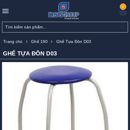
0
Toggle
navigation
Trang chủ
Ghế 190
Ghế Tựa Đôn D03
GHẾ TỰA ĐÔN D03