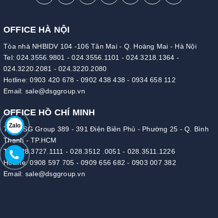
OFFICE HÀ NỘI
Tòa nhà NHBIDV 104 -106 Tân Mai - Q. Hoàng Mai - Hà Nội
Tel:
024.3556.9801
-
024.3556.1101
-
024.3218.1364
-
024.3220.2081
-
024.3220.2080
Hotline:
0903 420 678
-
0902 438 438
-
0934 658 112
Email:
sale@dsggroup.vn
OFFICE HỒ CHÍ MINH
Zalo
Tòa DSG Group 389 - 391 Điện Biên Phủ - Phường 25 - Q. Bình
Thạnh - TP.HCM
Tel:
028.3727.1111
-
028.3512 .0051
-
028.3511.1226
Hotline:
0908 597 705
-
0909 656 682
-
0903 007 382
Email:
sale@dsggroup.vn