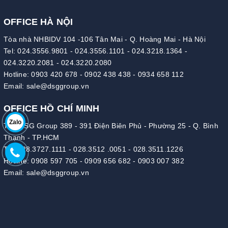
OFFICE HÀ NỘI
Tòa nhà NHBIDV 104 -106 Tân Mai - Q. Hoàng Mai - Hà Nội
Tel:
024.3556.9801
-
024.3556.1101
-
024.3218.1364
-
024.3220.2081
-
024.3220.2080
Hotline:
0903 420 678
-
0902 438 438
-
0934 658 112
Email:
sale@dsggroup.vn
OFFICE HỒ CHÍ MINH
Zalo
Tòa DSG Group 389 - 391 Điện Biên Phủ - Phường 25 - Q. Bình
Thạnh - TP.HCM
Tel:
028.3727.1111
-
028.3512 .0051
-
028.3511.1226
Hotline:
0908 597 705
-
0909 656 682
-
0903 007 382
Email:
sale@dsggroup.vn