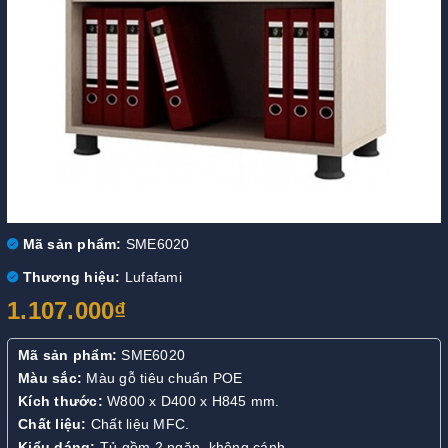
Mã sản phẩm:
SME6020
Thương hiệu:
Lufafami
1.107.000₫
Mã sản phẩm:
SME6020
Màu sắc:
Màu gỗ tiêu chuẩn POE
Kích thước:
W800 x D400 x H845 mm.
Chất liệu:
Chất liệu MFC.
Kiểu dáng:
Tủ gồm 2 ngăn, không cánh.