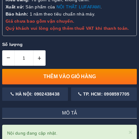
Xuất xứ:
Sản phẩm của
NỘI THẤT LUFAFAMI
.
Bảo hành:
1 năm theo tiêu chuẩn nhà máy.
Giá chưa bao gồm vận chuyển.
Quý khách vui lòng cộng thêm thuế VAT khi thanh toán.
Số lượng
–
+
THÊM VÀO GIỎ HÀNG
HÀ NỘI: 0902438438
TP. HCM: 0908597705
MÔ TẢ
×
Nội dung đang cập nhật.