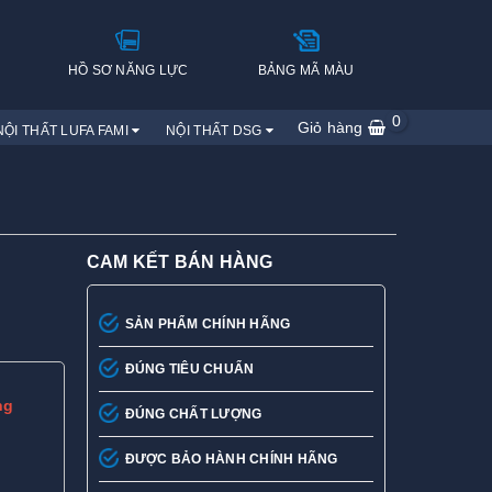
H
HỒ SƠ NĂNG LỰC
BẢNG MÃ MÀU
0
Giỏ hàng
NỘI THẤT LUFA FAMI
NỘI THẤT DSG
CAM KẾT BÁN HÀNG
SẢN PHẨM CHÍNH HÃNG
ĐÚNG TIÊU CHUẨN
ng
ĐÚNG CHẤT LƯỢNG
ĐƯỢC BẢO HÀNH CHÍNH HÃNG