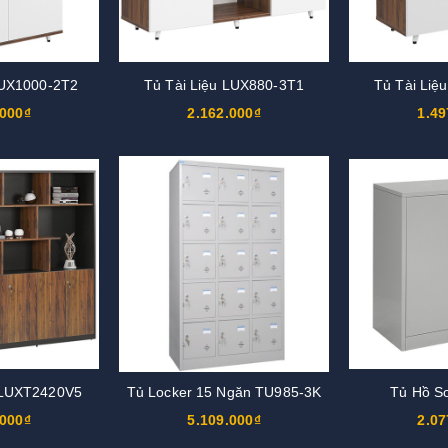
LUX1000-2T2
Tủ Tài Liệu LUX880-3T1
Tủ Tài Liệ
.000₫
2.162.000₫
1.49
 LUXT2420V5
Tủ Locker 15 Ngăn TU985-3K
Tủ Hồ S
.000₫
5.109.000₫
2.07