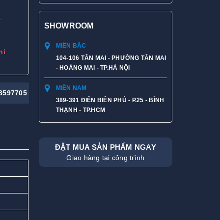
.
SHOWROOM
MIỀN BẮC
hi
104-106 TÂN MAI - PHƯỜNG TÂN MAI
- HOÀNG MAI - TP.HÀ NỘI
MIỀN NAM
8597705
389-391 ĐIỆN BIÊN PHỦ - P.25 - BÌNH
THẠNH - TP.HCM
ĐẶT MUA SẢN PHẨM NGAY
Giao hàng tại công trình