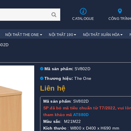
CATALOGUE
CÔNG TRÌN
NỘI THẤT THE ONE
NỘI THẤT 190
NỘI THẤT XUÂN HÒA
802D
Mã sản phẩm:
SV802D
Thương hiệu:
The One
Liên hệ
Mã sản phẩm
: SV802D
SP đã bỏ mã tiêu chuẩn từ T7/2022, vui lò
tham khảo mã
AT880D
Màu sắc
: M21M22
Kích thước
: W800 x D400 x H690 mm