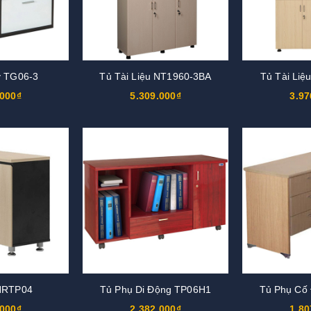
y TG06-3
Tủ Tài Liệu NT1960-3BA
Tủ Tài Liệ
.000₫
5.309.000₫
3.97
HRTP04
Tủ Phụ Di Động TP06H1
Tủ Phụ Cố
.000₫
2.382.000₫
1.80