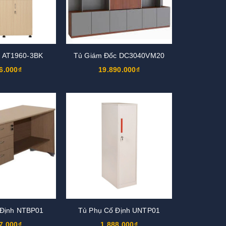
u AT1960-3BK
Tủ Giám Đốc DC3040VM20
6.000₫
19.890.000₫
 Định NTBP01
Tủ Phụ Cố Định UNTP01
7.000₫
1.888.000₫