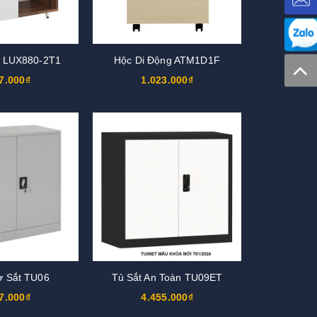
u LUX880-2T1
Hộc Di Động ATM1D1F
7.000₫
1.023.000₫
ơ Sắt TU06
Tủ Sắt An Toàn TU09ET
7.000₫
4.455.000₫