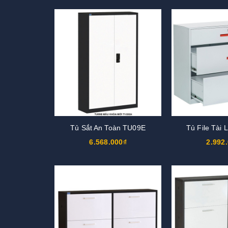
Tủ Sắt An Toàn TU09E
Tủ File Tài
6.568.000₫
2.992