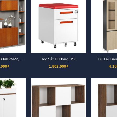
Tủ Giám Đốc DC3040VM22, DC3040V22
Hộc Sắt Di Động HS3
Tủ Tài Liệ
.000₫
1.802.000₫
4.15