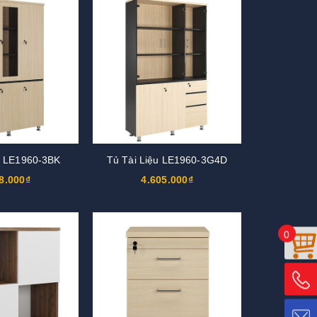
u LE1960-3BK
Tủ Tài Liệu LE1960-3G4D
8.000₫
4.605.000₫
0