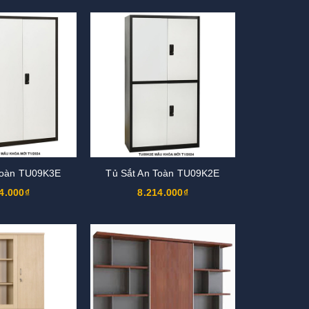
Toàn TU09K3E
Tủ Sắt An Toàn TU09K2E
4.000₫
8.214.000₫