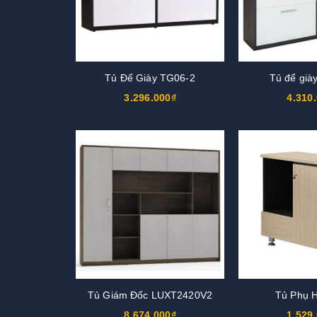
Tủ Để Giày TG06-2
Tủ để già
3.296.000₫
4.310
Tủ Giám Đốc LUXT2420V2
Tủ Phụ 
8.674.000₫
1.529