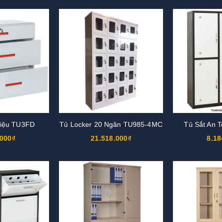
 Liệu TU3FD
Tủ Locker 20 Ngăn TU985-4MC
Tủ Sắt An 
.000₫
21.518.000₫
8.18