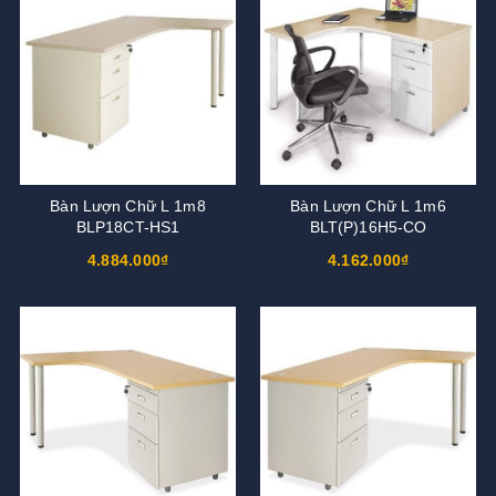
Bàn Lượn Chữ L 1m8
Bàn Lượn Chữ L 1m6
BLP18CT-HS1
BLT(P)16H5-CO
4.884.000₫
4.162.000₫