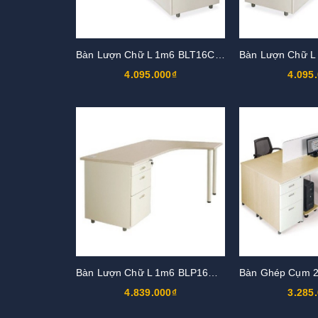
Bàn Lượn Chữ L 1m6 BLT16CT-HS3
4.095.000₫
4.095
Bàn Lượn Chữ L 1m6 BLP16CT-HS1
4.839.000₫
3.285