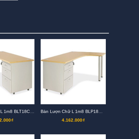
Bàn Lượn Chữ L 1m8 BLT18CT-HS3
Bàn Lượn Chữ L 1m8 BLP18CT-HS3
2.000₫
4.162.000₫