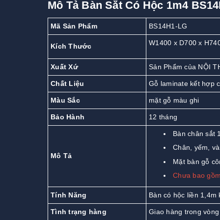
Mô Tả Bàn Sắt Có Hộc 1m4 BS1
Mã Sản Phẩm
BS14H1-LG
W1400 x D700 x H74
Kích Thước
Xuất Xứ
Sản Phẩm của NỘI T
Chất Liệu
Gỗ laminate kết hợp 
Màu Sắc
mặt gỗ màu ghi
Bảo Hành
12 tháng
Bàn chân sắt 1
Chân, yếm, và
Mô Tả
Mặt bàn gỗ cô
Chưa bao gồm
Tính Năng
Bàn có hộc liền 1,4m 
Tình trạng hàng
Giao hàng trong vòng