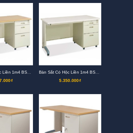
Bàn Sắt Có Hộc Liền 1m4 BS14HK1-LV
Bàn Sắt Có Hộc Liền 1m4 BS14HK1-LG
7.000₫
5.350.000₫