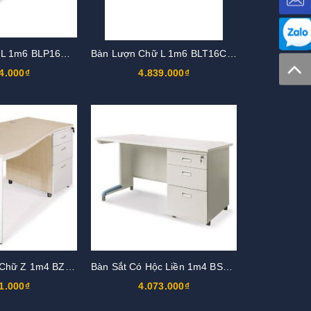
Bàn Lượn Chữ L 1m6 BLP16CT-HS2
Bàn Lượn Chữ L 1m6 BLT16CT-HS1
4.000₫
4.839.000₫
Bàn Mặt Lượn Chữ Z 1m4 BZT14H5-CO
Bàn Sắt Có Hộc Liền 1m4 BS14HK3-M
1.000₫
4.073.000₫