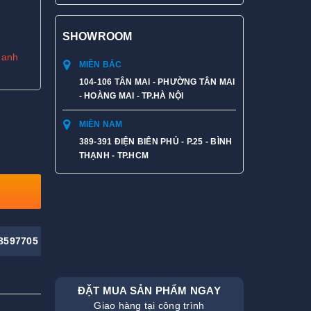
SHOWROOM
hanh
MIỀN BẮC
104-106 TÂN MAI - PHƯỜNG TÂN MAI
- HOÀNG MAI - TP.HÀ NỘI
MIỀN NAM
389-391 ĐIỆN BIÊN PHỦ - P.25 - BÌNH
THẠNH - TP.HCM
8597705
ĐẶT MUA SẢN PHẨM NGAY
Giao hàng tại công trình