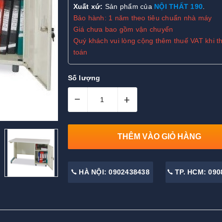
Xuất xứ:
Sản phẩm của
NỘI THẤT 190
.
Bảo hành: 1 năm theo tiêu chuẩn nhà máy
Giá chưa bao gồm vận chuyển
Quý khách vui lòng cộng thêm thuế VAT khi t
toán
Số lượng
–
+
THÊM VÀO GIỎ HÀNG
HÀ NỘI: 0902438438
TP. HCM: 090