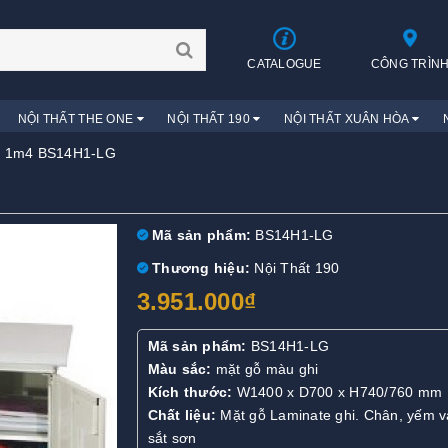
CATALOGUE
CÔNG TRÌN
NỘI THẤT THE ONE
NỘI THẤT 190
NỘI THẤT XUÂN HÒA
c 1m4 BS14H1-LG
Mã sản phẩm:
BS14H1-LG
Thương hiệu:
Nội Thất 190
3.951.000₫
Mã sản phẩm:
BS14H1-LG
Màu sắc:
mặt gỗ màu ghi
Kích thước:
W1400 x D700 x H740/760 mm
Chất liệu:
Mặt gỗ Laminate ghi. Chân, yếm v
sắt sơn