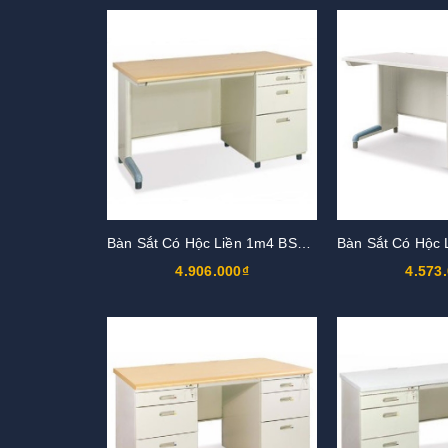
Bàn Sắt Có Hộc Liền 1m4 BS14HK3-LV
4.906.000₫
4.573