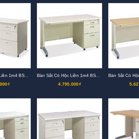
Bàn Sắt Có Hộc Liền 1m4 BS14HK3-LG
Bàn Sắt Có Hộc Liền 1m4 BS14HK1-M
.000₫
4.795.000₫
5.62