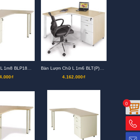
Bàn Lượn Chữ L 1m8 BLP18CT-HS1
Bàn Lượn Chữ L 1m6 BLT(P)16H5-CO
4.000₫
4.162.000₫
0