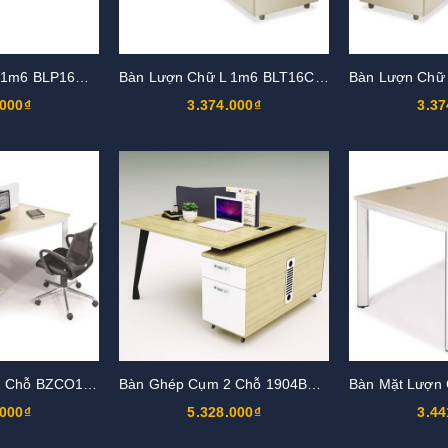
Bàn Lượn Chữ L 1m6 BLP16CT-HS3
Bàn Lượn Chữ L 1m6 BLT16CT-HS2
.000₫
3.374.000₫
3.37
Bàn Ghép Cụm 2 Chỗ BZCO14-2
Bàn Ghép Cụm 2 Chỗ 1904B12-2H
.000₫
5.328.000₫
3.44