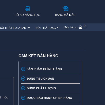
H
HỒ SƠ NĂNG LỰC
BẢNG MÃ MÀU
0
Giỏ hàng
NỘI THẤT LUFA FAMI
NỘI THẤT DSG
CAM KẾT BÁN HÀNG
SẢN PHẨM CHÍNH HÃNG
ĐÚNG TIÊU CHUẨN
ĐÚNG CHẤT LƯỢNG
à hộc
ĐƯỢC BẢO HÀNH CHÍNH HÃNG