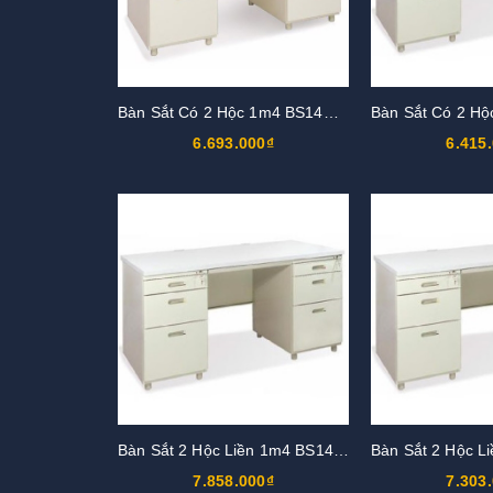
Bàn Sắt Có 2 Hộc 1m4 BS14H3-LV
6.693.000₫
6.415
Bàn Sắt 2 Hộc Liền 1m4 BS14H-LG
7.858.000₫
7.303