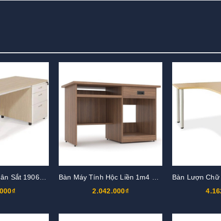
Bàn Làm Việc Chân Sắt 1906B14H5
Bàn Máy Tính Hộc Liền 1m4 BG03-6AM
.000₫
2.042.000₫
4.16