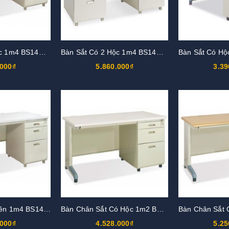
Bàn Sắt Có 2 Hộc 1m4 BS14H3-LG
Bàn Sắt Có 2 Hộc 1m4 BS14H3-M
Bàn Sắt Có H
.000₫
5.860.000₫
3.39
Bàn Sắt 2 Hộc Liền 1m4 BS14H-M
Bàn Chân Sắt Có Hộc 1m2 BS12H-M
.000₫
4.528.000₫
5.25