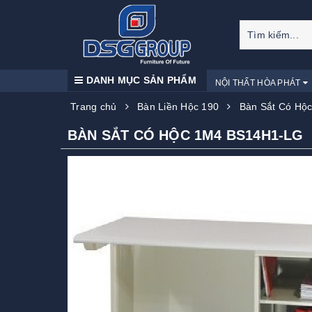
DANH MỤC SẢN PHẨM
NỘI THẤT HÒA PHÁT
Trang chủ
Bàn Liền Hộc 190
Bàn Sắt Có Hộ
BÀN SẮT CÓ HỘC 1M4 BS14H1-LG