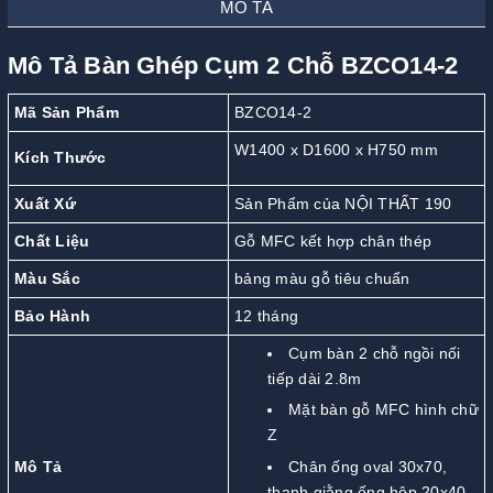
MÔ TẢ
Mô Tả Bàn Ghép Cụm 2 Chỗ BZCO14-2
Mã Sản Phẩm
BZCO14-2
W1400 x D1600 x H750 mm
Kích Thước
Xuất Xứ
Sản Phẩm của NỘI THẤT 190
Chất Liệu
Gỗ MFC kết hợp chân thép
Màu Sắc
bảng màu gỗ tiêu chuẩn
Bảo Hành
12 tháng
Cụm bàn 2 chỗ ngồi nối
tiếp dài 2.8m
Mặt bàn gỗ MFC hình chữ
Z
Mô Tả
Chân ống oval 30x70,
thanh giằng ống hộp 20x40,