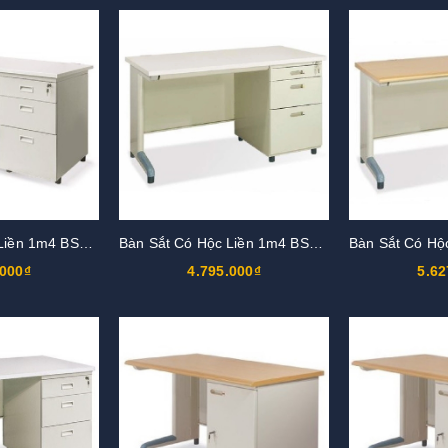
Bàn Sắt Có Hộc Liền 1m4 BS14HK3-LG
Bàn Sắt Có Hộc Liền 1m4 BS14HK1-M
.000₫
4.795.000₫
5.62