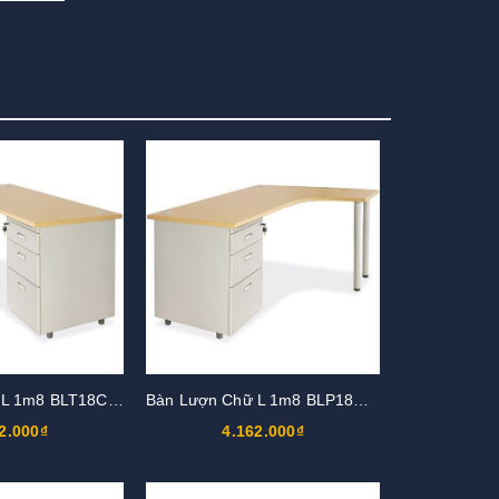
Bàn Lượn Chữ L 1m8 BLT18CT-HS3
Bàn Lượn Chữ L 1m8 BLP18CT-HS3
2.000₫
4.162.000₫