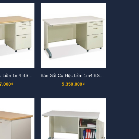
Bàn Sắt Có Hộc Liền 1m4 BS14HK1-LV
Bàn Sắt Có Hộc Liền 1m4 BS14HK1-LG
7.000₫
5.350.000₫