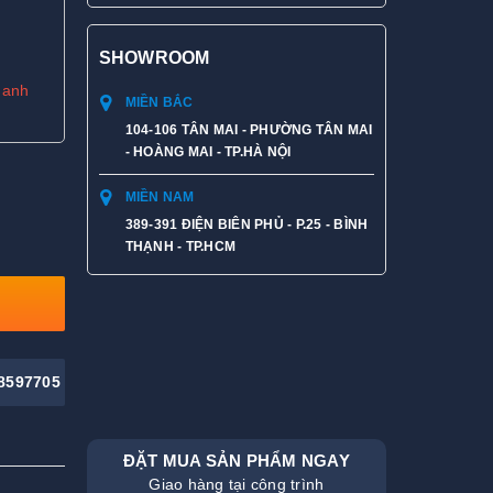
SHOWROOM
hanh
MIỀN BẮC
104-106 TÂN MAI - PHƯỜNG TÂN MAI
- HOÀNG MAI - TP.HÀ NỘI
MIỀN NAM
389-391 ĐIỆN BIÊN PHỦ - P.25 - BÌNH
THẠNH - TP.HCM
8597705
ĐẶT MUA SẢN PHẨM NGAY
Giao hàng tại công trình