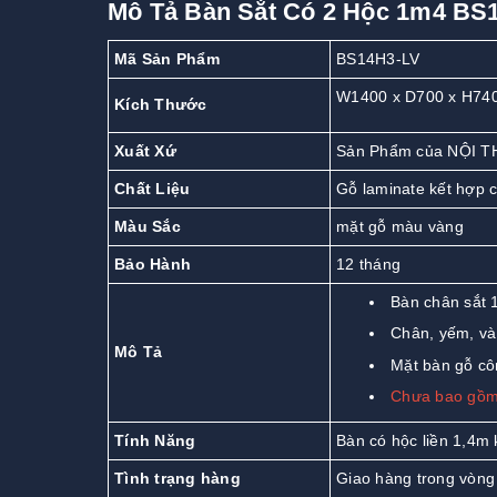
Mô Tả Bàn Sắt Có 2 Hộc 1m4 BS
Mã Sản Phẩm
BS14H3-LV
W1400 x D700 x H74
Kích Thước
Xuất Xứ
Sản Phẩm của NỘI T
Chất Liệu
Gỗ laminate kết hợp 
Màu Sắc
mặt gỗ màu vàng
Bảo Hành
12 tháng
Bàn chân sắt 
Chân, yếm, và 
Mô Tả
Mặt bàn gỗ cô
Chưa bao gồm
Tính Năng
Bàn có hộc liền 1,4m 
Tình trạng hàng
Giao hàng trong vòng