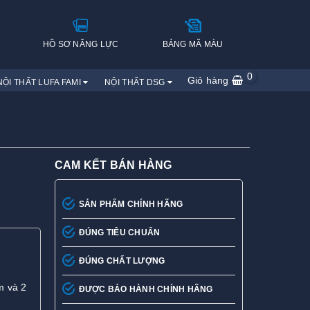
H
HỒ SƠ NĂNG LỰC
BẢNG MÃ MÀU
0
Giỏ hàng
NỘI THẤT LUFA FAMI
NỘI THẤT DSG
CAM KẾT BÁN HÀNG
SẢN PHẨM CHÍNH HÃNG
ĐÚNG TIÊU CHUẨN
ĐÚNG CHẤT LƯỢNG
m và 2
ĐƯỢC BẢO HÀNH CHÍNH HÃNG