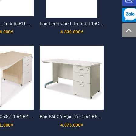
Bàn Lượn Chữ L 1m6 BLP16CT-HS2
Bàn Lượn Chữ L 1m6 BLT16CT-HS1
4.000₫
4.839.000₫
Bàn Mặt Lượn Chữ Z 1m4 BZT14H5-CO
Bàn Sắt Có Hộc Liền 1m4 BS14HK3-M
1.000₫
4.073.000₫