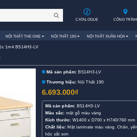
CATALOGUE
CÔNG TRÌN
NỘI THẤT THE ONE
NỘI THẤT 190
NỘI THẤT XUÂN HÒA
Hộc 1m4 BS14H3-LV
V
Mã sản phẩm:
BS14H3-LV
Thương hiệu:
Nội Thất 190
6.693.000₫
Mã sản phẩm:
BS14H3-LV
Màu sắc:
mặt gỗ màu vàng
Kích thước:
W1400 x D700 x H740/760 mm
Chất liệu:
Mặt laminate màu vàng. Chân, yế
hộc sắt sơn