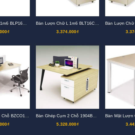
Bàn Lượn Chữ L 1m6 BLP16CT-HS3
Bàn Lượn Chữ L 1m6 BLT16CT-HS2
.000₫
3.374.000₫
3.37
Bàn Ghép Cụm 2 Chỗ BZCO14-2
Bàn Ghép Cụm 2 Chỗ 1904B12-2H
.000₫
5.328.000₫
3.44