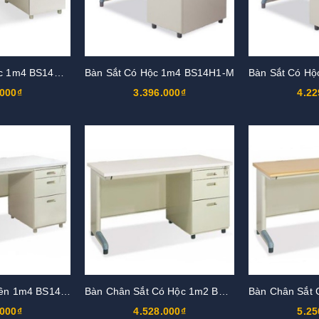
Bàn Sắt Có 2 Hộc 1m4 BS14H3-M
Bàn Sắt Có Hộc 1m4 BS14H1-M
.000₫
3.396.000₫
4.22
Bàn Sắt 2 Hộc Liền 1m4 BS14H-M
Bàn Chân Sắt Có Hộc 1m2 BS12H-M
.000₫
4.528.000₫
5.25