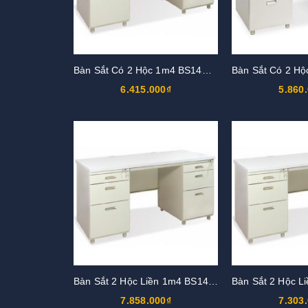
Bàn Sắt Có 2 Hộc 1m4 BS14H3-LG
6.415.000₫
5.860
Bàn Sắt 2 Hộc Liền 1m4 BS14H-LG
7.858.000₫
7.303