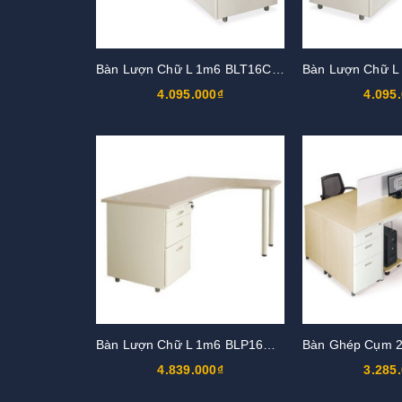
Bàn Lượn Chữ L 1m6 BLT16CT-HS3
4.095.000₫
4.095
Bàn Lượn Chữ L 1m6 BLP16CT-HS1
4.839.000₫
3.285