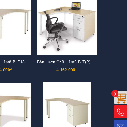
Bàn Lượn Chữ L 1m8 BLP18CT-HS1
Bàn Lượn Chữ L 1m6 BLT(P)16H5-CO
4.000₫
4.162.000₫
0