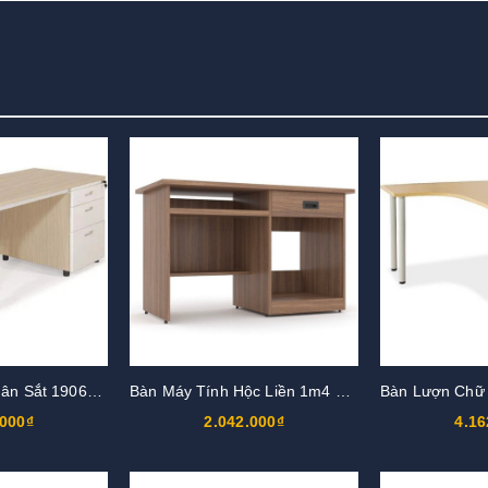
Bàn Làm Việc Chân Sắt 1906B14H5
Bàn Máy Tính Hộc Liền 1m4 BG03-6AM
.000₫
2.042.000₫
4.16