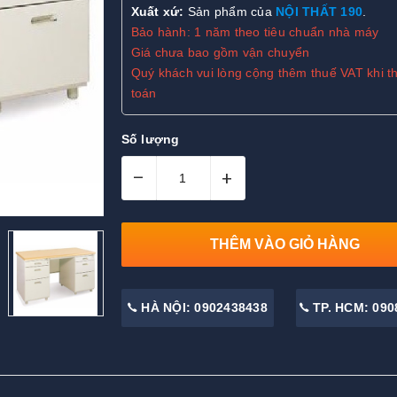
Xuất xứ:
Sản phẩm của
NỘI THẤT 190
.
Bảo hành: 1 năm theo tiêu chuẩn nhà máy
Giá chưa bao gồm vận chuyển
Quý khách vui lòng cộng thêm thuế VAT khi t
toán
Số lượng
–
+
THÊM VÀO GIỎ HÀNG
HÀ NỘI: 0902438438
TP. HCM: 090