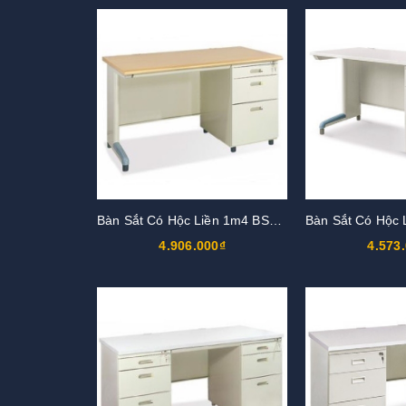
Bàn Sắt Có Hộc Liền 1m4 BS14HK3-LV
4.906.000₫
4.573