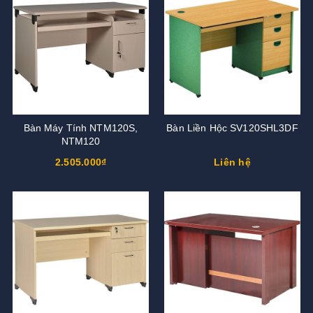
Bàn Máy Tính NTM120S,
Bàn Liền Hộc SV120SHL3DF
NTM120
2.505.000₫
Liên hệ