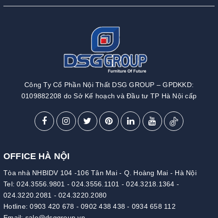
Công Ty Cổ Phần Nội Thất DSG GROUP – GPDKKD:
0109882208 do Sở Kế hoạch và Đầu tư TP Hà Nội cấp
OFFICE HÀ NỘI
Tòa nhà NHBIDV 104 -106 Tân Mai - Q. Hoàng Mai - Hà Nội
Tel:
024.3556.9801
-
024.3556.1101
-
024.3218.1364
-
024.3220.2081
-
024.3220.2080
Hotline:
0903 420 678
-
0902 438 438
-
0934 658 112
Email:
sale@dsggroup.vn