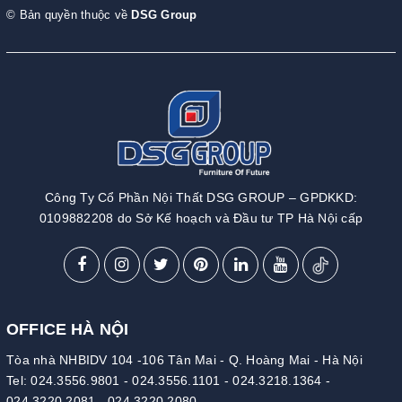
© Bản quyền thuộc về
DSG Group
Công Ty Cổ Phần Nội Thất DSG GROUP – GPDKKD:
0109882208 do Sở Kế hoạch và Đầu tư TP Hà Nội cấp
OFFICE HÀ NỘI
Tòa nhà NHBIDV 104 -106 Tân Mai - Q. Hoàng Mai - Hà Nội
Tel:
024.3556.9801
-
024.3556.1101
-
024.3218.1364
-
024.3220.2081
-
024.3220.2080