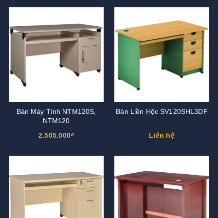
Bàn Máy Tính NTM120S,
Bàn Liền Hộc SV120SHL3DF
NTM120
2.505.000₫
Liên hệ