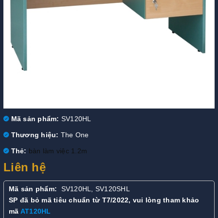
Mã sản phẩm:
SV120HL
Thương hiệu:
The One
Thẻ:
bàn làm việc 1.2m
Liên hệ
Mã sản phẩm:
SV120HL, SV120SHL
SP đã bỏ mã tiêu chuẩn từ T7/2022, vui lòng tham khảo
mã
AT120HL