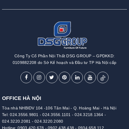
Công Ty Cổ Phần Nội Thất DSG GROUP – GPDKKD:
0109882208 do Sở Kế hoạch và Đầu tư TP Hà Nội cấp
OFFICE HÀ NỘI
Tòa nhà NHBIDV 104 -106 Tân Mai - Q. Hoàng Mai - Hà Nội
Tel:
024.3556.9801
-
024.3556.1101
-
024.3218.1364
-
024.3220.2081
-
024.3220.2080
Hotline:
0903 420 678
-
0902 438 438
-
0934 658 112