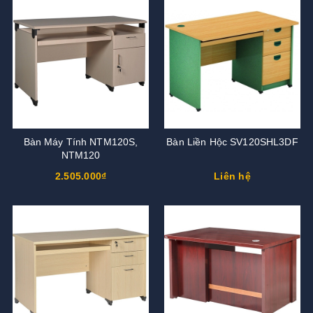
Bàn Máy Tính NTM120S,
Bàn Liền Hộc SV120SHL3DF
NTM120
2.505.000₫
Liên hệ