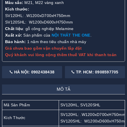
Màu sắc:
M21, M22 vàng xanh
Kích thước:
SV120HL: .W1200xD700xH750mm
SV120SHL: W1200xD600xH750mm
Chất liệu
: gỗ công nghiệp Melamine
Xuất xứ:
Sản phẩm của
NỘI THẤT THE ONE
.
Bảo hành:
1 năm theo tiêu chuẩn nhà máy
Giá chưa bao gồm vận chuyển lắp đặt
Quý khách vui lòng cộng thêm thuế VAT khi thanh toán
HÀ NỘI: 0902438438
TP. HCM: 0908597705
MÔ TẢ
Mã Sản Phẩm
SV120HL, SV120SHL
SV120HL: .W1200xD700xH750mm
Kích Thước
SV120SHL: W1200xD600xH750m