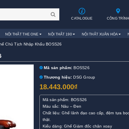
CATALOGUE
CÔNG TRÌN
NỘI THẤT THE ONE
NỘI THẤT 190
NỘI THẤT XUÂN HÒA
hế Chủ Tịch Nhập Khẩu BOSS26
6
Mã sản phẩm:
BOSS26
Thương hiệu:
DSG Group
18.443.000₫
Mã sản phẩm: BOSS26
Màu sắc: Nâu – Đen
Chất liệu: Ghế lãnh đạo cao cấp, đệm tựa bọ
thật.
Kiểu dáng: Ghế Giám đốc chân xoay