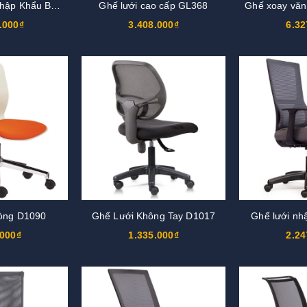
Ghế Giám Đốc Nhập Khẩu BOSS09
Ghế lưới cao cấp GL368
Ghế xoay vă
.000₫
3.408.000₫
6.32
òng D1090
Ghế Lưới Không Tay D1017
Ghế lưới nh
.000₫
1.335.000₫
2.24