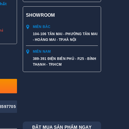
Thất
SHOWROOM
MIỀN BẮC
hi
104-106 TÂN MAI - PHƯỜNG TÂN MAI
- HOÀNG MAI - TP.HÀ NỘI
MIỀN NAM
389-391 ĐIỆN BIÊN PHỦ - P.25 - BÌNH
THẠNH - TP.HCM
8597705
ĐẶT MUA SẢN PHẨM NGAY