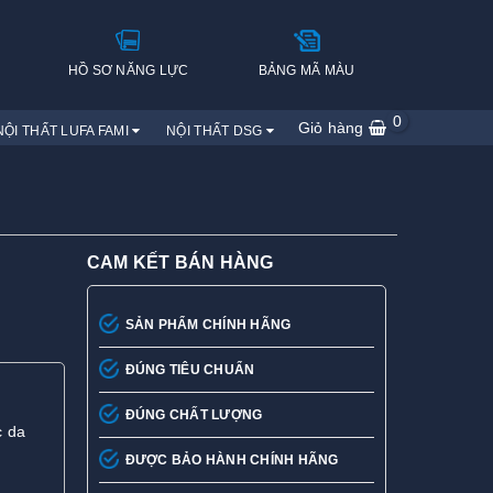
H
HỒ SƠ NĂNG LỰC
BẢNG MÃ MÀU
0
Giỏ hàng
NỘI THẤT LUFA FAMI
NỘI THẤT DSG
CAM KẾT BÁN HÀNG
SẢN PHẨM CHÍNH HÃNG
ĐÚNG TIÊU CHUẨN
ĐÚNG CHẤT LƯỢNG
c da
ĐƯỢC BẢO HÀNH CHÍNH HÃNG