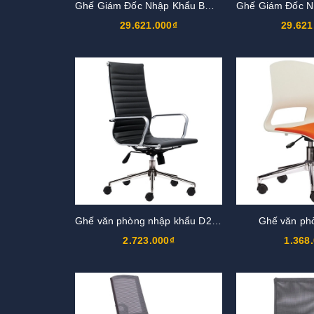
Ghế Giám Đốc Nhập Khẩu BOSS10
29.621.000₫
29.621
Ghế văn phòng nhập khẩu D2580H
Ghế văn ph
2.723.000₫
1.368