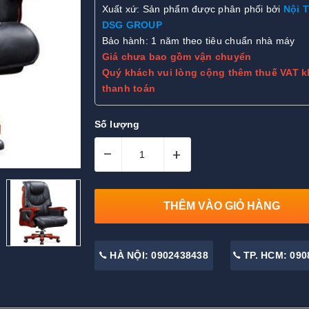
Xuất xứ: Sản phẩm được phân phối bởi
Nội 
DSG GROUP
Bảo hành: 1 năm theo tiêu chuẩn nhà máy
Giá chưa bao gồm vận chuyển
Quý khách vui lòng cộng thêm thuế VAT k
thanh toán
Số lượng
–
+
THÊM VÀO GIỎ HÀNG
HÀ NỘI: 0902438438
TP. HCM: 090