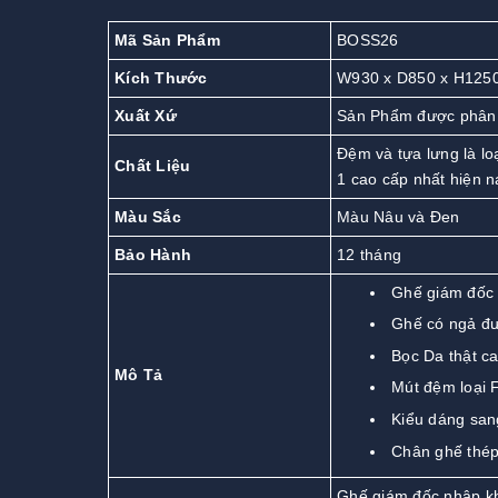
Mã Sản Phẩm
BOSS26
Kích Thước
W930 x D850 x H12
Xuất Xứ
Sản Phẩm được phân 
Đệm và tựa lưng là loạ
Chất Liệu
1 cao cấp nhất hiện n
Màu Sắc
Màu Nâu và Đen
Bảo Hành
12 tháng
Ghế giám đốc
Ghế có ngả đư
Bọc Da thật c
Mô Tả
Mút đệm loại F
Kiểu dáng sang
Chân ghế thép
Ghế giám đốc nhập kh