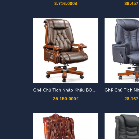
3.716.000₫
38.457
Ghế Chủ Tịch Nhập Khẩu BOSS24
25.150.000₫
28.167