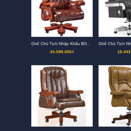
Ghế Chủ Tịch Nhập Khẩu BOSS18
44.598.000₫
18.443