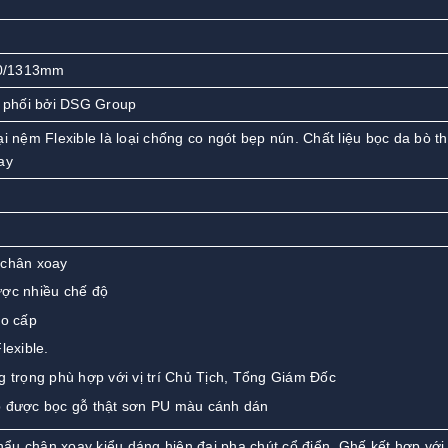
50/1313mm
phối bởi DSG Group
i nệm Flexible là loại chống co ngót bẹp nún. Chất liệu bọc da bò th
ay
 chân xoay
ợc nhiều chế độ
ao cấp
lexible.
 trọng phù hợp với vị trí Chủ Tịch, Tổng Giám Đốc
 được bọc gỗ thật sơn PU màu cánh dán
ẩu chân xoay kiểu dáng hiện đại pha chút cổ điển. Ghế kết hợp với