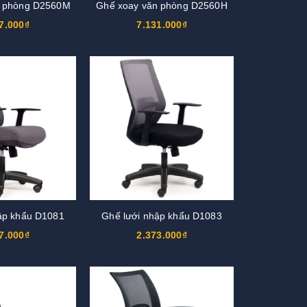
n phòng D2560M
Ghế xoay văn phòng D2560H
7.000₫
7.131.000₫
ập khẩu D1081
Ghế lưới nhập khẩu D1083
7.000₫
2.373.000₫