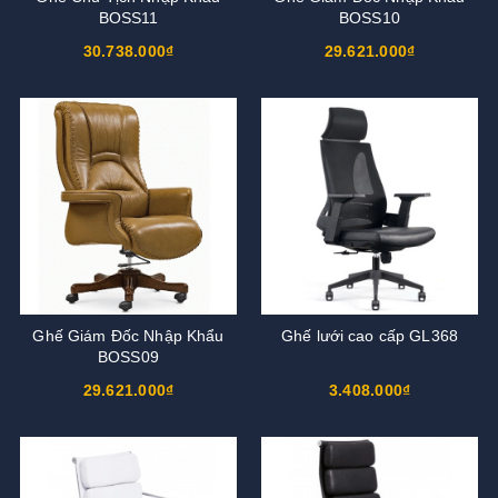
BOSS11
BOSS10
30.738.000₫
29.621.000₫
Ghế Giám Đốc Nhập Khẩu
Ghế lưới cao cấp GL368
BOSS09
29.621.000₫
3.408.000₫