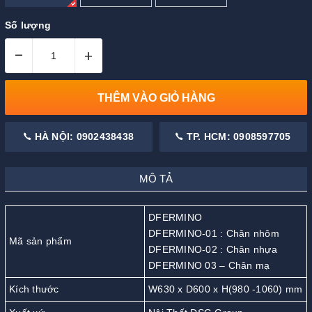
Số lượng
–
+
THÊM VÀO GIỎ HÀNG
HÀ NỘI: 0902438438
TP. HCM: 0908597705
MÔ TẢ
DFERMINO
DFERMINO-01 : Chân nhôm
Mã sản phẩm
DFERMINO-02 : Chân nhựa
DFERMINO 03 – Chân mạ
Kích thước
W630 x D600 x H(980 -1060) mm