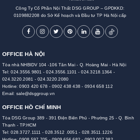
Công Ty Cổ Phần Nội Thất DSG GROUP – GPDKKD:
0109882208 do Sở Kế hoạch và Đầu tư TP Hà Nội cấp
OFFICE HÀ NỘI
Tòa nhà NHBIDV 104 -106 Tân Mai - Q. Hoàng Mai - Hà Nội
Tel:
024.3556.9801
-
024.3556.1101
-
024.3218.1364
-
024.3220.2081
-
024.3220.2080
Hotline:
0903 420 678
-
0902 438 438
-
0934 658 112
Email:
sale@dsggroup.vn
OFFICE HỒ CHÍ MINH
Tòa DSG Group 389 - 391 Điện Biên Phủ - Phường 25 - Q. Bình
Thạnh - TP.HCM
Tel:
028.3727.1111
-
028.3512 .0051
-
028.3511.1226
Hotline:
0908 597 705
-
0909 656 682
-
0903 007 382