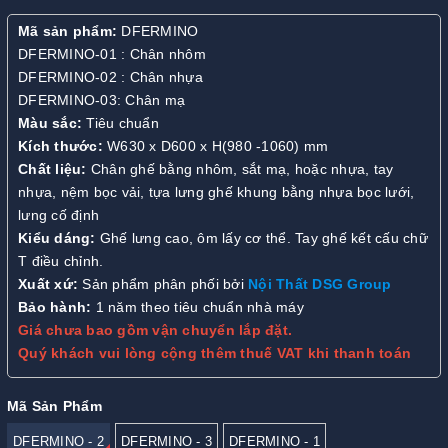
Mã sản phẩm:
DFERMINO
DFERMINO-01 : Chân nhôm
DFERMINO-02 : Chân nhựa
DFERMINO-03: Chân mạ
Màu sắc:
Tiêu chuẩn
Kích thước:
W630 x D600 x H(980 -1060) mm
Chất liệu:
Chân ghế bằng nhôm, sắt mạ, hoặc nhựa, tay
nhựa, nệm bọc vải, tựa lưng ghế khung bằng nhựa bọc lưới,
lưng cố định
Kiểu dáng:
Ghế lưng cao, ôm lấy cơ thể. Tay ghế kết cấu chữ
T điều chỉnh.
Xuất xứ:
Sản phẩm phân phối bởi
Nội Thất DSG Group
Bảo hành:
1 năm theo tiêu chuẩn nhà máy
Giá chưa bao gồm vận chuyển lắp đặt.
Quý khách vui lòng cộng thêm thuế VAT khi thanh toán
Mã Sản Phẩm
DFERMINO - 2
DFERMINO - 3
DFERMINO - 1