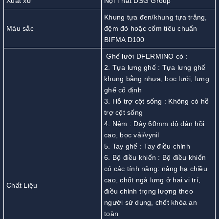
Xuất xứ
Nội Thất DSG Group
Khung tựa đen/khung tựa trắng,
Màu sắc
đệm đỏ hoặc cốm tiêu chuẩn
BIFMA D100
Ghế lưới DFERMINO có :
2. Tựa lưng ghế : Tựa lưng ghế
khung bằng nhựa, bọc lưới, lưng
ghế cố định
3. Hỗ trợ cột sống : Không có hỗ
trợ cột sống
4. Nệm : Dày 60mm độ đàn hồi
cao, bọc vải/vynil
5. Tay ghế : Tay điều chỉnh
6. Bộ điều khiển : Bộ điều khiển
có các tính năng: nâng hạ chiều
cao, chốt ngả lưng ở hai vị trí,
Chất Liệu
điều chỉnh trọng lượng theo
người sử dụng, chốt khóa an
toàn