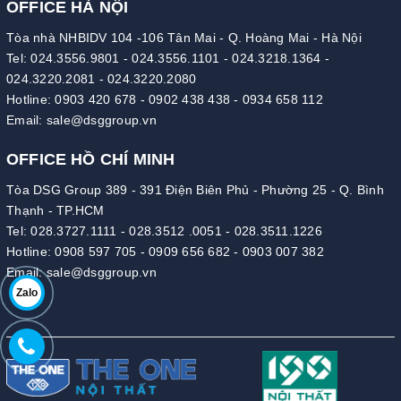
OFFICE HÀ NỘI
Tòa nhà NHBIDV 104 -106 Tân Mai - Q. Hoàng Mai - Hà Nội
Tel:
024.3556.9801
-
024.3556.1101
-
024.3218.1364
-
024.3220.2081
-
024.3220.2080
Hotline:
0903 420 678
-
0902 438 438
-
0934 658 112
Email:
sale@dsggroup.vn
OFFICE HỒ CHÍ MINH
Tòa DSG Group 389 - 391 Điện Biên Phủ - Phường 25 - Q. Bình
Thạnh - TP.HCM
Tel:
028.3727.1111
-
028.3512 .0051
-
028.3511.1226
Hotline:
0908 597 705
-
0909 656 682
-
0903 007 382
Email:
sale@dsggroup.vn
Zalo