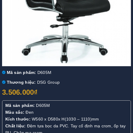
Mã sản phẩm:
D605M
Thương hiệu:
DSG Group
3.506.000₫
Mã sản phẩm:
D605M
Màu sắc:
Đen
Kích thước:
W560 x D580x H(1030 – 1110)mm
Chất liệu:
Đệm tựa bọc da PVC. Tay cố định mạ crom, ốp tay
PU. Chân mạ crom