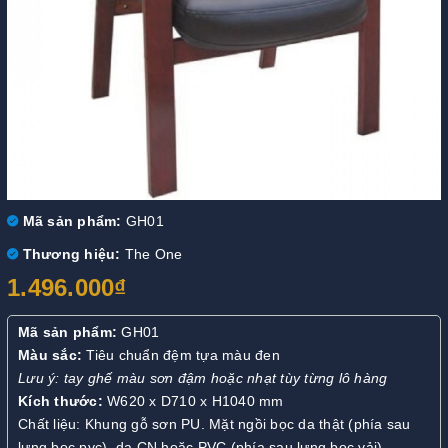
Mã sản phẩm:
GH01
Thương hiệu:
The One
1.496.000₫
Mã sản phẩm:
GH01
Màu sắc:
Tiêu chuẩn đệm tựa màu đen
Lưu ý: tay ghế màu sơn đậm hoặc nhạt tùy từng lô hàng
Kích thước:
W620 x D710 x H1040 mm
Chất liệu: Khung gỗ sơn PU. Mặt ngồi bọc da thật (phía sau
lưng bọc pvc), da CN hoặc PVC (phía sau lưng bọc vải)