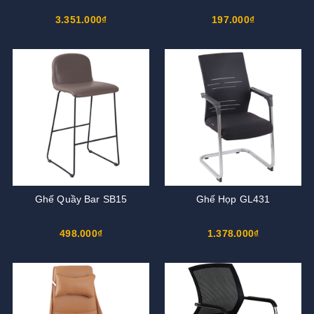
3.351.000₫
197.000₫
Ghế Quầy Bar SB15
Ghế Họp GL431
498.000₫
1.378.000₫