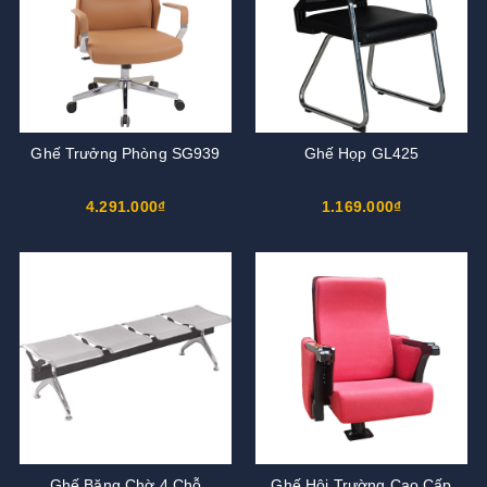
Ghế Trưởng Phòng SG939
Ghế Họp GL425
4.291.000₫
1.169.000₫
Ghế Băng Chờ 4 Chỗ
Ghế Hội Trường Cao Cấp