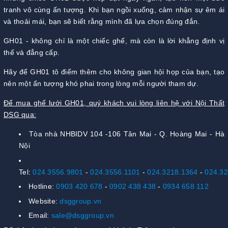
tranh vô cùng ấn tượng. Khi bạn ngồi xuống, cảm nhận sự êm ái
và thoải mái, bạn sẽ biết rằng mình đã lựa chọn đúng đắn.
GH01 - không chỉ là một chiếc ghế, mà còn là lời khẳng định vị
thế và đẳng cấp.
Hãy để GH01 tô điểm thêm cho không gian hội họp của bạn, tạo
nên một ấn tượng khó phai trong lòng mỗi người tham dự.
Để mua ghế lưới GH01, quý khách vui lòng liên hệ với Nội Thất
DSG qua:
Tòa nhà NHBIDV 104 -106 Tân Mai - Q. Hoàng Mai - Hà
Nội
Tel:
024.3556.9801
-
024.3556.1101
-
024.3218.1364
-
024.3
Hotline:
0903 420 678
-
0902 438 438
-
0934 658 112
Website:
dsggroup.vn
Email:
sale@dsggroup.vn