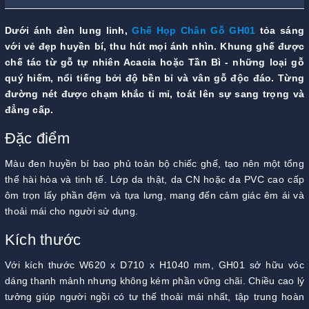
Dưới ánh đèn lung linh,
Ghế Họp Chân Gỗ GH01
tỏa sáng
với vẻ đẹp huyền bí, thu hút mọi ánh nhìn. Khung ghế được
chế tác từ gỗ tự nhiên Acacia hoặc Tần Bì - những loại gỗ
quý hiếm, nổi tiếng bởi độ bền bỉ và vân gỗ độc đáo. Từng
đường nét được chạm khắc tỉ mỉ, toát lên sự sang trọng và
đẳng cấp.
Đặc điểm
Màu đen huyền bí bao phủ toàn bộ chiếc ghế, tạo nên một tổng
thể hài hòa và tinh tế. Lớp da thật, da CN hoặc da PVC cao cấp
ôm trọn lấy phần đệm và tựa lưng, mang đến cảm giác êm ái và
thoải mái cho người sử dụng.
Kích thước
Với kích thước W620 x D710 x H1040 mm, GH01 sở hữu vóc
dáng thanh mảnh nhưng không kém phần vững chãi. Chiều cao lý
tưởng giúp người ngồi có tư thế thoải mái nhất, tập trung hoàn