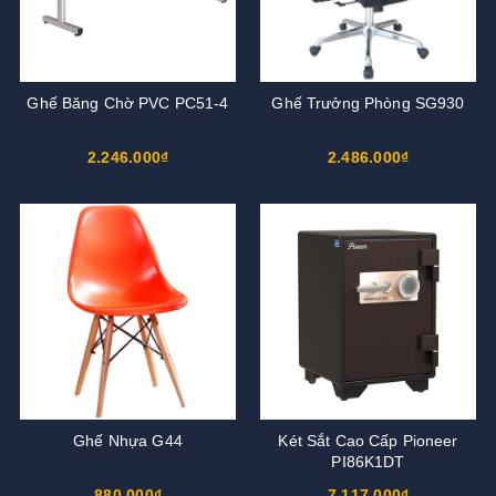
Ghế Băng Chờ PVC PC51-4
Ghế Trưởng Phòng SG930
2.246.000₫
2.486.000₫
Ghế Nhựa G44
Két Sắt Cao Cấp Pioneer
PI86K1DT
880.000₫
7.117.000₫