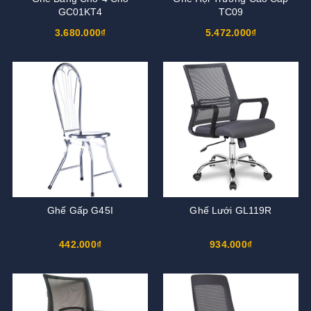
GC01KT4
TC09
3.680.000₫
5.472.000₫
Ghế Gấp G45I
Ghế Lưới GL119R
442.000₫
934.000₫