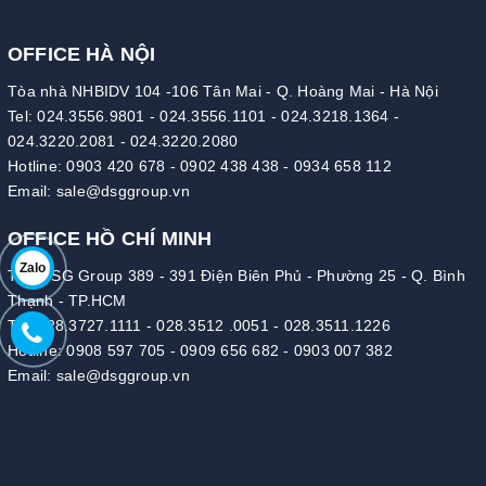
OFFICE HÀ NỘI
Tòa nhà NHBIDV 104 -106 Tân Mai - Q. Hoàng Mai - Hà Nội
Tel:
024.3556.9801
-
024.3556.1101
-
024.3218.1364
-
024.3220.2081
-
024.3220.2080
Hotline:
0903 420 678
-
0902 438 438
-
0934 658 112
Email:
sale@dsggroup.vn
OFFICE HỒ CHÍ MINH
Zalo
Tòa DSG Group 389 - 391 Điện Biên Phủ - Phường 25 - Q. Bình
Thạnh - TP.HCM
Tel:
028.3727.1111
-
028.3512 .0051
-
028.3511.1226
Hotline:
0908 597 705
-
0909 656 682
-
0903 007 382
Email:
sale@dsggroup.vn