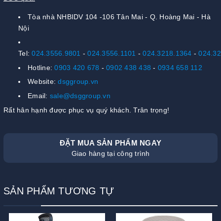
Tòa nhà NHBIDV 104 -106 Tân Mai - Q. Hoàng Mai - Hà
Nội
Tel:
024.3556.9801
-
024.3556.1101
-
024.3218.1364
-
024.3
Hotline:
0903 420 678
-
0902 438 438
-
0934 658 112
Website:
dsggroup.vn
Email:
sale@dsggroup.vn
Rất hân hạnh được phục vụ quý khách. Trân trọng!
ĐẶT MUA SẢN PHẨM NGAY
Giao hàng tại công trình
SẢN PHẨM TƯƠNG TỰ