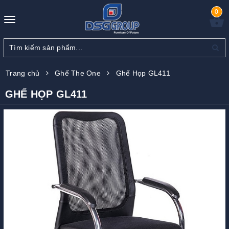
0
Toggle
navigation
Trang chủ
Ghế The One
Ghế Họp GL411
GHẾ HỌP GL411