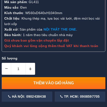
Mã sản phẩm
: GL411
Màu sắc
: Đen
Kích thước
: W560xD640xH1040mm
Chất liệu
: Khung thép mạ, tựa bọc vải lưới, đệm mút bọc vải
lưới xốp
Xuất xứ:
Sản phẩm của
NỘI THẤT THE ONE
.
Bảo hành:
1 năm theo tiêu chuẩn nhà máy
Giá chưa bao gồm vận chuyển lắp đặt
Quý khách vui lòng cộng thêm thuế VAT khi thanh toán
Số lượng
–
+
THÊM VÀO GIỎ HÀNG
HÀ NỘI: 0902438438
TP. HCM: 0908597705