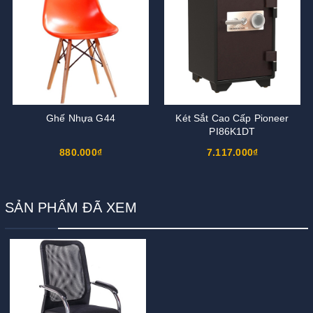
Ghế Nhựa G44
Két Sắt Cao Cấp Pioneer
PI86K1DT
880.000₫
7.117.000₫
SẢN PHẨM ĐÃ XEM