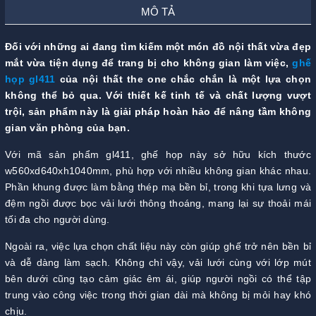
MÔ TẢ
Đối với những ai đang tìm kiếm một món đồ nội thất vừa đẹp
mắt vừa tiện dụng để trang bị cho không gian làm việc,
ghế
họp gl411
của nội thất the one chắc chắn là một lựa chọn
không thể bỏ qua. Với thiết kế tinh tế và chất lượng vượt
trội, sản phẩm này là giải pháp hoàn hảo để nâng tầm không
gian văn phòng của bạn.
Với mã sản phẩm gl411, ghế họp này sở hữu kích thước
w560xd640xh1040mm, phù hợp với nhiều không gian khác nhau.
Phần khung được làm bằng thép mạ bền bỉ, trong khi tựa lưng và
đệm ngồi được bọc vải lưới thông thoáng, mang lại sự thoải mái
tối đa cho người dùng.
Ngoài ra, việc lựa chọn chất liệu này còn giúp ghế trở nên bền bỉ
và dễ dàng làm sạch. Không chỉ vậy, vải lưới cùng với lớp mút
bên dưới cũng tạo cảm giác êm ái, giúp người ngồi có thể tập
trung vào công việc trong thời gian dài mà không bị mỏi hay khó
chịu.