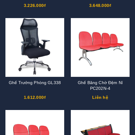
3.226.000₫
3.648.000₫
Ghế Trưởng Phòng GL338
Ghế Băng Chờ Đệm Nỉ
PC202N-4
1.612.000₫
Liên hệ