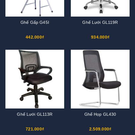
Ghế Gấp G45I
Ghế Lưới GL119R
442.000₫
934.000₫
Ghế Lưới GL113R
Ghế Họp GL430
721.000₫
2.509.000₫