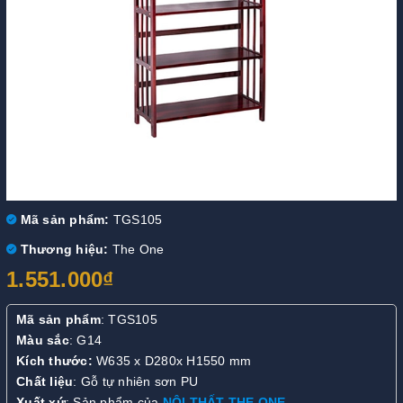
Mã sản phẩm:
TGS105
Thương hiệu:
The One
1.551.000₫
Mã sản phẩm
: TGS105
Màu sắc
: G14
Kích thước:
W635 x D280x H1550 mm
Chất liệu
: Gỗ tự nhiên sơn PU
Xuất xứ
: Sản phẩm của
NỘI THẤT THE ONE
.