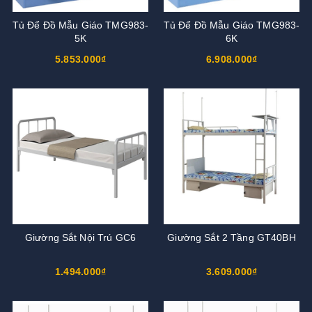
Tủ Để Đồ Mẫu Giáo TMG983-
Tủ Để Đồ Mẫu Giáo TMG983-
5K
6K
5.853.000₫
6.908.000₫
Giường Sắt Nội Trú GC6
Giường Sắt 2 Tầng GT40BH
1.494.000₫
3.609.000₫