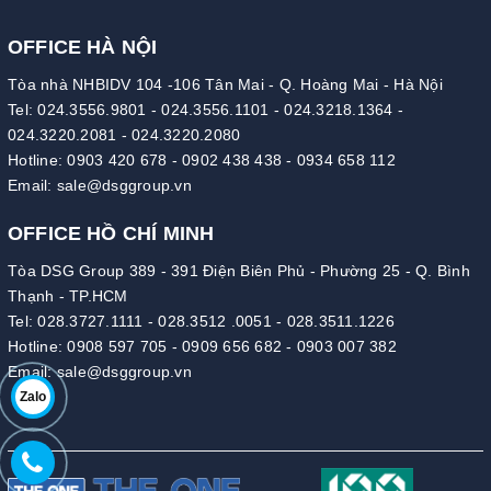
OFFICE HÀ NỘI
Tòa nhà NHBIDV 104 -106 Tân Mai - Q. Hoàng Mai - Hà Nội
Tel:
024.3556.9801
-
024.3556.1101
-
024.3218.1364
-
024.3220.2081
-
024.3220.2080
Hotline:
0903 420 678
-
0902 438 438
-
0934 658 112
Email:
sale@dsggroup.vn
OFFICE HỒ CHÍ MINH
Tòa DSG Group 389 - 391 Điện Biên Phủ - Phường 25 - Q. Bình
Thạnh - TP.HCM
Tel:
028.3727.1111
-
028.3512 .0051
-
028.3511.1226
Hotline:
0908 597 705
-
0909 656 682
-
0903 007 382
Email:
sale@dsggroup.vn
Zalo