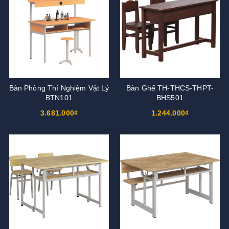
Bàn Phòng Thí Nghiệm Vật Lý
Bàn Ghế TH-THCS-THPT-
BTN101
BHS501
3.681.000₫
1.244.000₫