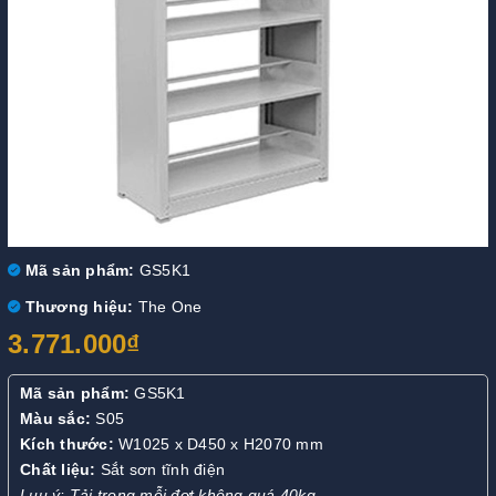
Mã sản phẩm:
GS5K1
Thương hiệu:
The One
3.771.000₫
Mã sản phẩm:
GS5K1
Màu sắc:
S05
Kích thước:
W1025 x D450 x H2070 mm
C
hất liệu:
Sắt sơn tĩnh điện
Luu ý: Tải trọng mỗi đợt không quá 40kg