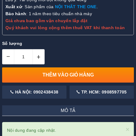
Xuất xứ
: Sản phẩm của
NỘI THẤT THE ONE
.
Bảo hành
: 1 năm theo tiêu chuẩn nhà máy
Giá chưa bao gồm vận chuyển lắp đặt
Quý khách vui lòng cộng thêm thuế VAT khi thanh toán
Số lượng
–
+
THÊM VÀO GIỎ HÀNG
HÀ NỘI: 0902438438
TP. HCM: 0908597705
MÔ TẢ
×
Nội dung đang cập nhật.