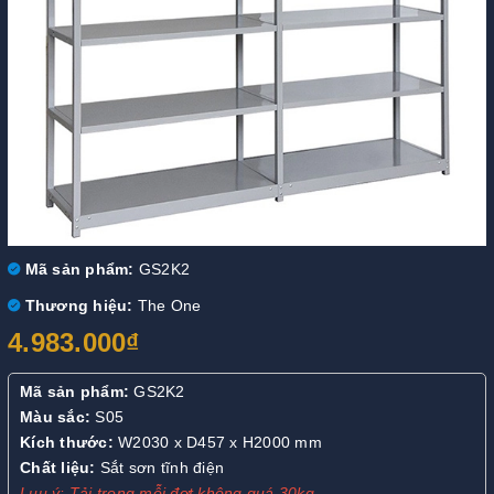
Mã sản phẩm:
GS2K2
Thương hiệu:
The One
4.983.000₫
Mã sản phẩm:
GS2K2
Màu sắc:
S05
Kích thước:
W2030 x D457 x H2000 mm
C
hất liệu:
Sắt sơn tĩnh điện
Luu ý: Tải trọng mỗi đợt không quá 30kg