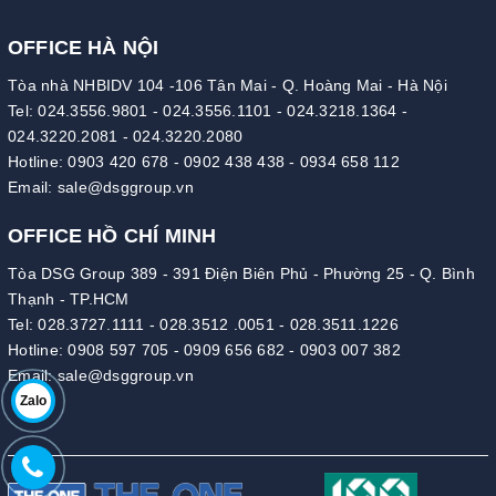
OFFICE HÀ NỘI
Tòa nhà NHBIDV 104 -106 Tân Mai - Q. Hoàng Mai - Hà Nội
Tel:
024.3556.9801
-
024.3556.1101
-
024.3218.1364
-
024.3220.2081
-
024.3220.2080
Hotline:
0903 420 678
-
0902 438 438
-
0934 658 112
Email:
sale@dsggroup.vn
OFFICE HỒ CHÍ MINH
Tòa DSG Group 389 - 391 Điện Biên Phủ - Phường 25 - Q. Bình
Thạnh - TP.HCM
Tel:
028.3727.1111
-
028.3512 .0051
-
028.3511.1226
Hotline:
0908 597 705
-
0909 656 682
-
0903 007 382
Email:
sale@dsggroup.vn
Zalo