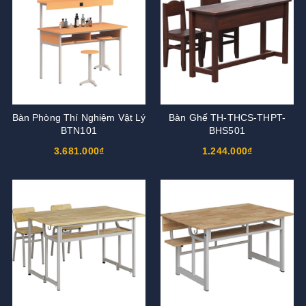
Bàn Phòng Thí Nghiệm Vật Lý
Bàn Ghế TH-THCS-THPT-
BTN101
BHS501
3.681.000₫
1.244.000₫