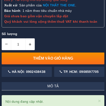
Xuất xứ
: Sản phẩm của
NỘI THẤT THE ONE
.
Bảo hành
: 1 năm theo tiêu chuẩn nhà máy
Giá chưa bao gồm vận chuyển lắp đặt
Quý khách vui lòng cộng thêm thuế VAT khi thanh toán
Số lượng
–
+
THÊM VÀO GIỎ HÀNG
HÀ NỘI: 0902438438
TP. HCM: 0908597705
MÔ TẢ
×
Nội dung đang cập nhật.