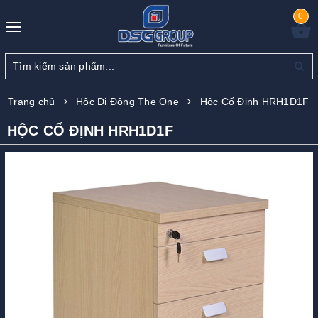
0
Toggle
navigation
Trang chủ
Hộc Di Động The One
Hộc Cố Định HRH1D1F
HỘC CỐ ĐỊNH HRH1D1F