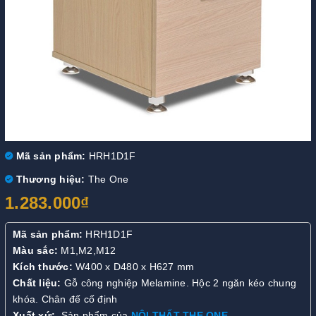
Mã sản phẩm:
HRH1D1F
Thương hiệu:
The One
1.283.000₫
Mã sản phẩm:
HRH1D1F
Màu sắc:
M1,M2,M12
Kích thước:
W400 x D480 x H627 mm
Chất liệu:
Gỗ công nghiệp Melamine. Hộc 2 ngăn kéo chung
khóa. Chân đế cố định
Xuất xứ:
Sản phẩm của
NỘI THẤT THE ONE
.