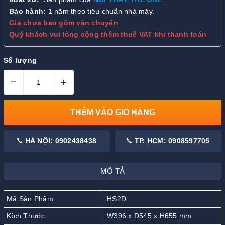
Bảo hành:
1 năm theo tiêu chuẩn nhà máy.
Giá chưa bao gồm vận chuyển
Quý khách vui lòng cộng thêm thuế VAT khi thanh toán
Số lượng
–
+
THÊM VÀO GIỎ HÀNG
HÀ NỘI: 0902438438
TP. HCM: 0908597705
MÔ TẢ
Mã Sản Phẩm
HS2D
Kích Thước
W396 x D545 x H655 mm.