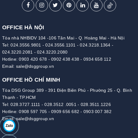
OFFICE HÀ NỘI
Tòa nhà NHBIDV 104 -106 Tân Mai - Q. Hoàng Mai - Hà Nội
Tel:
024.3556.9801
-
024.3556.1101
-
024.3218.1364
-
024.3220.2081
-
024.3220.2080
Hotline:
0903 420 678
-
0902 438 438
-
0934 658 112
Email:
sale@dsggroup.vn
OFFICE HỒ CHÍ MINH
Tòa DSG Group 389 - 391 Điện Biên Phủ - Phường 25 - Q. Bình
Thạnh - TP.HCM
Tel:
028.3727.1111
-
028.3512 .0051
-
028.3511.1226
Hotline:
0908 597 705
-
0909 656 682
-
0903 007 382
Email:
sale@dsggroup.vn
Zalo