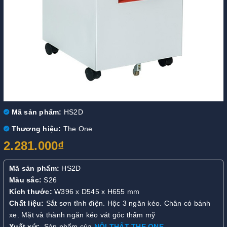
Mã sản phẩm:
HS2D
Thương hiệu:
The One
2.281.000₫
Mã sản phẩm:
HS2D
Màu sắc:
S26
Kích thước:
W396 x D545 x H655 mm
Chất liệu:
Sắt sơn tĩnh điện. Hộc 3 ngăn kéo. Chân có bánh
xe. Mặt và thành ngăn kéo vát góc thẩm mỹ
Xuất xứ:
Sản phẩm của
NỘI THẤT THE ONE
.