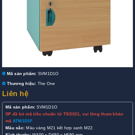
Mã sản phẩm:
SVM1D1O
Thương hiệu:
The One
Liên hệ
Mã sản phẩm:
SVM1D1O
SP đã bỏ mã tiêu chuẩn từ T5/2021, vui lòng tham khảo
mã
ATM1D1F
Màu sắc:
Màu vàng M21 kết hợp xanh M22.
Kích thước:
W400 x D480 x H590 mm