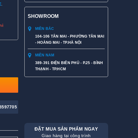
E
.
SHOWROOM
hi
MIỀN BẮC
104-106 TÂN MAI - PHƯỜNG TÂN MAI
- HOÀNG MAI - TP.HÀ NỘI
MIỀN NAM
389-391 ĐIỆN BIÊN PHỦ - P.25 - BÌNH
THẠNH - TP.HCM
8597705
ĐẶT MUA SẢN PHẨM NGAY
Giao hàng tại công trình