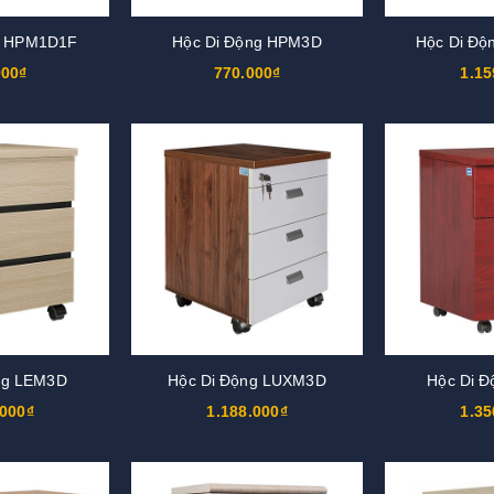
g HPM1D1F
Hộc Di Động HPM3D
Hộc Di Đ
000₫
770.000₫
1.15
ng LEM3D
Hộc Di Động LUXM3D
Hộc Di 
.000₫
1.188.000₫
1.35