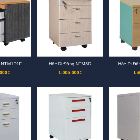
g NTM1D1F
Hộc Di Động NTM3D
Hộc Di Đ
.000₫
1.005.000₫
Li