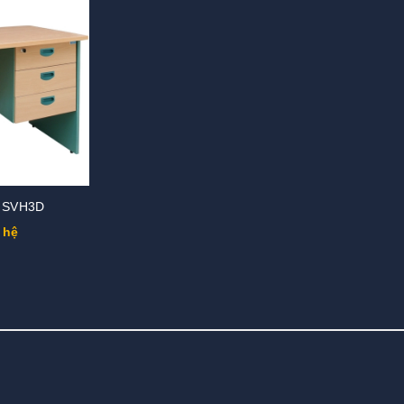
o SVH3D
 hệ