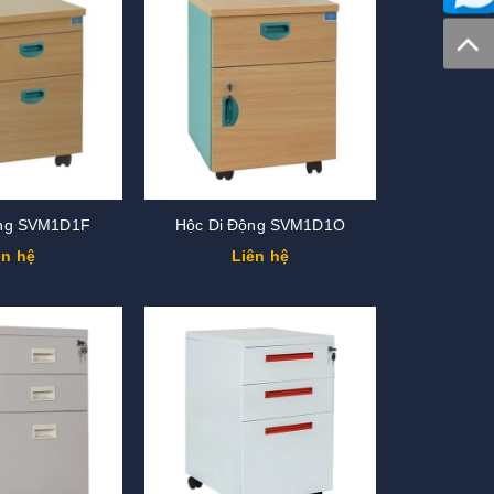
ộng SVM1D1F
Hộc Di Động SVM1D1O
ên hệ
Liên hệ