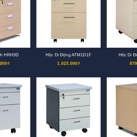
nh HRH3D
Hộc Di Động ATM1D1F
Hộc Di 
.000₫
1.023.000₫
879