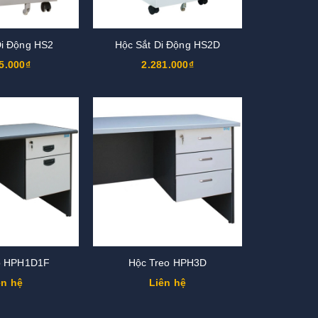
Di Động HS2
Hộc Sắt Di Động HS2D
5.000₫
2.281.000₫
o HPH1D1F
Hộc Treo HPH3D
ên hệ
Liên hệ