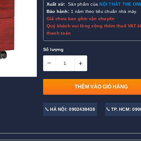
Xuất xứ:
Sản phẩm của
NỘI THẤT THE ON
Bảo hành:
1 năm theo tiêu chuẩn nhà máy.
Giá chưa bao gồm vận chuyển
Quý khách vui lòng cộng thêm thuế VAT k
thanh toán
Số lượng
–
+
THÊM VÀO GIỎ HÀNG
HÀ NỘI: 0902438438
TP. HCM: 090