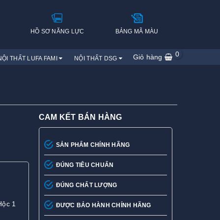
H
HỒ SƠ NĂNG LỰC
BẢNG MÃ MÀU
0
Giỏ hàng
NỘI THẤT LUFA FAMI
NỘI THẤT DSG
CAM KẾT BÁN HÀNG
SẢN PHẨM CHÍNH HÃNG
ĐÚNG TIÊU CHUẨN
ĐÚNG CHẤT LƯỢNG
Hộc 1
ĐƯỢC BẢO HÀNH CHÍNH HÃNG