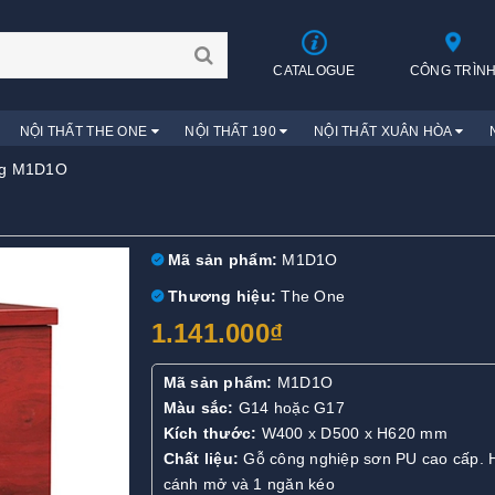
CATALOGUE
CÔNG TRÌN
NỘI THẤT THE ONE
NỘI THẤT 190
NỘI THẤT XUÂN HÒA
ng M1D1O
Mã sản phẩm:
M1D1O
Thương hiệu:
The One
1.141.000₫
Mã sản phẩm:
M1D1O
Màu sắc:
G14 hoặc G17
Kích thước:
W400 x D500 x H620 mm
Chất liệu:
Gỗ công nghiệp sơn PU cao cấp. 
cánh mở và 1 ngăn kéo