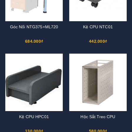
Góc Nối NTG375+ML720
Kệ CPU NTC01
684.000₫
442.000₫
Kệ CPU HPC01
Hộc Sắt Treo CPU
130.000₫
580.000₫