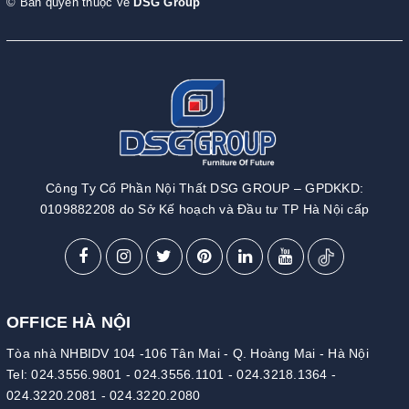
© Bản quyền thuộc về
DSG Group
Công Ty Cổ Phần Nội Thất DSG GROUP – GPDKKD:
0109882208 do Sở Kế hoạch và Đầu tư TP Hà Nội cấp
OFFICE HÀ NỘI
Tòa nhà NHBIDV 104 -106 Tân Mai - Q. Hoàng Mai - Hà Nội
Tel:
024.3556.9801
-
024.3556.1101
-
024.3218.1364
-
024.3220.2081
-
024.3220.2080