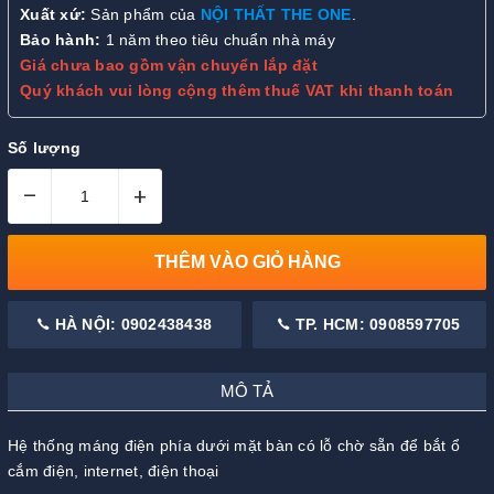
Xuất xứ:
Sản phẩm của
NỘI THẤT THE ONE
.
Bảo hành:
1 năm theo tiêu chuẩn nhà máy
Giá chưa bao gồm vận chuyển lắp đặt
Quý khách vui lòng cộng thêm thuế VAT khi thanh toán
Số lượng
–
+
THÊM VÀO GIỎ HÀNG
HÀ NỘI: 0902438438
TP. HCM: 0908597705
MÔ TẢ
Hệ thống máng điện phía dưới mặt bàn có lỗ chờ sẵn để bắt ổ
cắm điện, internet, điện thoại