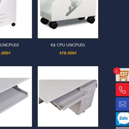
 UNCPU02
Kệ CPU UNCPU01
.000₫
478.000₫
0