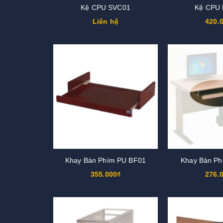
Kệ CPU SVC01
Kệ CPU
Liên hệ
420.
Khay Bàn Phím PU BF01
Khay Bàn P
355.000₫
276.