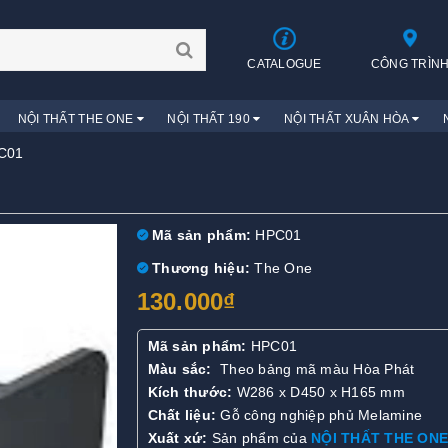
CATALOGUE
CÔNG TRÌN
NỘI THẤT THE ONE
NỘI THẤT 190
NỘI THẤT XUÂN HÒA
C01
Mã sản phẩm:
HPC01
Thương hiệu:
The One
130.000₫
Mã sản phẩm:
HPC01
Màu sắc:
Theo bảng mã màu Hòa Phát
Kích thước:
W286 x D450 x H165 mm
Chất liệu:
Gỗ công nghiệp phủ Melamine
Xuất xứ:
Sản phẩm của
NỘI THẤT THE ONE