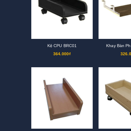
Kệ CPU BRC01
Khay Bàn P
364.000₫
326.