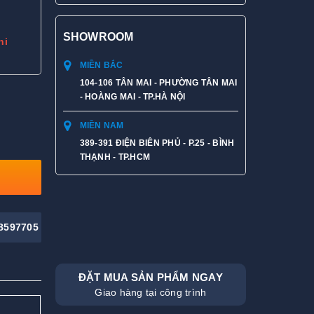
SHOWROOM
hi
MIỀN BẮC
104-106 TÂN MAI - PHƯỜNG TÂN MAI
- HOÀNG MAI - TP.HÀ NỘI
MIỀN NAM
389-391 ĐIỆN BIÊN PHỦ - P.25 - BÌNH
THẠNH - TP.HCM
8597705
ĐẶT MUA SẢN PHẨM NGAY
Giao hàng tại công trình