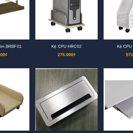
hím BRBF01
Kệ CPU HRC02
Kệ CPU
000₫
275.000₫
571