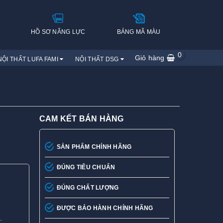
H
HỒ SƠ NĂNG LỰC
BẢNG MÃ MÀU
0
Giỏ hàng
NỘI THẤT LUFA FAMI
NỘI THẤT DSG
CAM KẾT BÁN HÀNG
SẢN PHẨM CHÍNH HÃNG
ĐÚNG TIÊU CHUẨN
ĐÚNG CHẤT LƯỢNG
ĐƯỢC BẢO HÀNH CHÍNH HÃNG
.