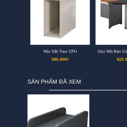
Hộc Sắt Treo CPU
Góc Nối Bàn C
580.000₫
822.
SẢN PHẨM ĐÃ XEM