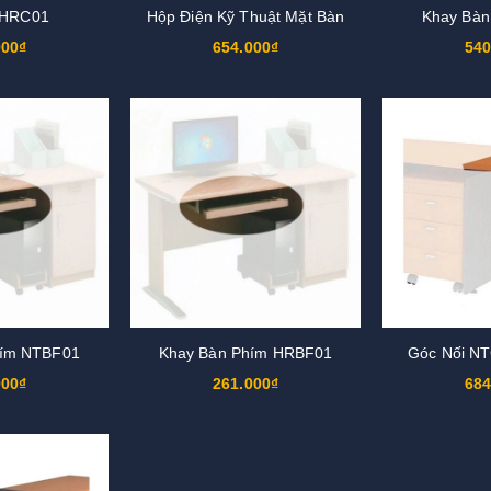
 HRC01
Hộp Điện Kỹ Thuật Mặt Bàn
Khay Bàn
000₫
654.000₫
540
hím NTBF01
Khay Bàn Phím HRBF01
Góc Nối N
000₫
261.000₫
684