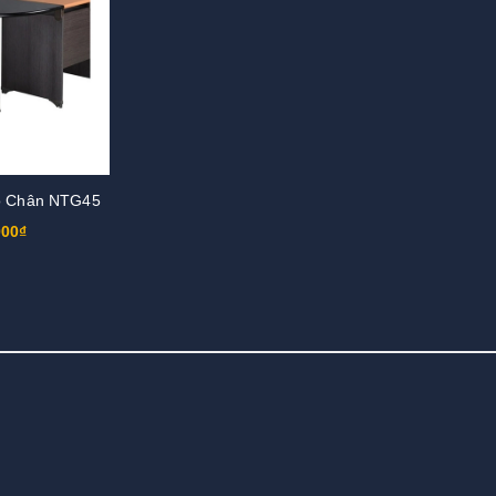
ó Chân NTG45
000₫