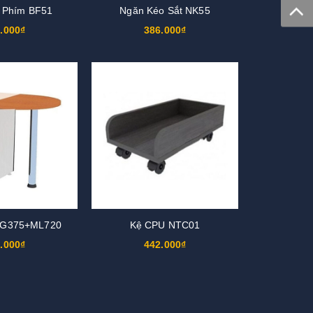
 Phím BF51
Ngăn Kéo Sắt NK55
.000₫
386.000₫
TG375+ML720
Kệ CPU NTC01
.000₫
442.000₫