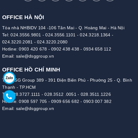
OFFICE HÀ NỘI
Tòa nhà NHBIDV 104 -106 Tân Mai - Q. Hoàng Mai - Hà Nội
Tel:
024.3556.9801
-
024.3556.1101
-
024.3218.1364
-
024.3220.2081
-
024.3220.2080
Hotline:
0903 420 678
-
0902 438 438
-
0934 658 112
Email:
sale@dsggroup.vn
OFFICE HỒ CHÍ MINH
Zalo
Tòa DSG Group 389 - 391 Điện Biên Phủ - Phường 25 - Q. Bình
Thạnh - TP.HCM
Tel:
028.3727.1111
-
028.3512 .0051
-
028.3511.1226
Hotline:
0908 597 705
-
0909 656 682
-
0903 007 382
Email:
sale@dsggroup.vn