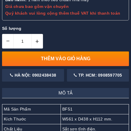
Giá chưa bao gồm vận chuyển
Quý khách vui lòng cộng thêm thuế VAT khi thanh toán
Số lượng
–
+
THÊM VÀO GIỎ HÀNG
HÀ NỘI: 0902438438
TP. HCM: 0908597705
MÔ TẢ
Mã Sản Phẩm
BF51
Kích Thước
W561 x D438 x H112 mm.
Chất Liệu
Sắt sơn tĩnh điện.