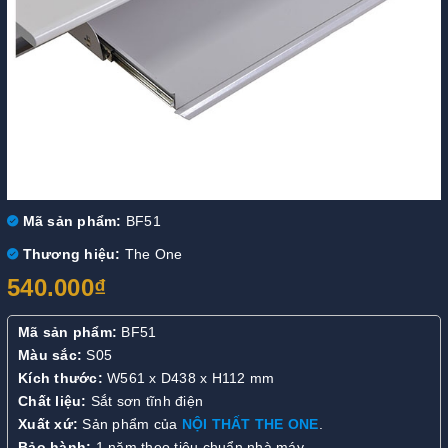
Mã sản phẩm:
BF51
Thương hiệu:
The One
540.000₫
Mã sản phẩm:
BF51
Màu sắc:
S05
Kích thước:
W561 x D438 x H112 mm
Chất liệu:
Sắt sơn tĩnh điện
Xuất xứ:
Sản phẩm của
NỘI THẤT THE ONE
.
Bảo hành:
1 năm theo tiêu chuẩn nhà máy