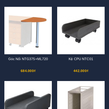
Góc Nối NTG375+ML720
Kệ CPU NTC01
684.000₫
442.000₫