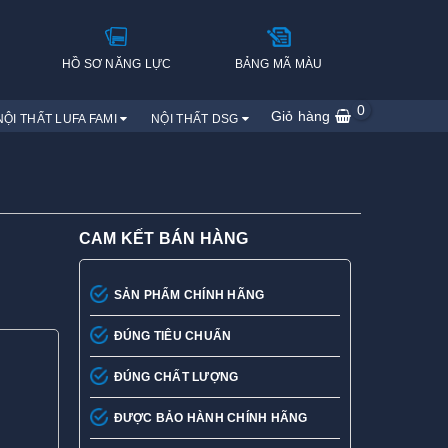
H
HỒ SƠ NĂNG LỰC
BẢNG MÃ MÀU
0
Giỏ hàng
NỘI THẤT LUFA FAMI
NỘI THẤT DSG
CAM KẾT BÁN HÀNG
SẢN PHẨM CHÍNH HÃNG
ĐÚNG TIÊU CHUẨN
ĐÚNG CHẤT LƯỢNG
ĐƯỢC BẢO HÀNH CHÍNH HÃNG