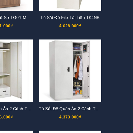
Hồ Sơ TG01-M
Tủ Sắt Để File Tài Liệu TK4NB
1.000₫
4.628.000₫
Tủ Sắt Để Quần Áo 2 Cánh TST2-NK
Tủ Sắt Để Quần Áo 2 Cánh TST2-KV
6.000₫
4.373.000₫