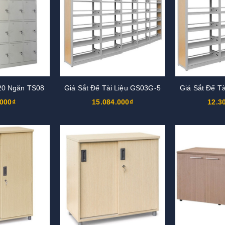
 20 Ngăn TS08
Giá Sắt Để Tài Liệu GS03G-5
Giá Sắt Để T
.000₫
15.084.000₫
12.3