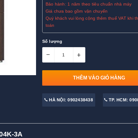
Bảo hành: 1 năm theo tiêu chuẩn nhà máy
Giá chưa bao gồm vận chuyển
Quý khách vui lòng cộng thêm thuế VAT khi t
toán
Số lượng
–
+
THÊM VÀO GIỎ HÀNG
HÀ NỘI: 0902438438
TP. HCM: 090
G04K-3A