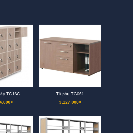
iày TG16G
Tủ phụ TG061
4.000₫
3.127.000₫