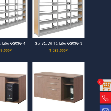
ài Liệu GS03G-4
Giá Sắt Để Tài Liệu GS03G-3
09.000₫
9.523.000₫
0