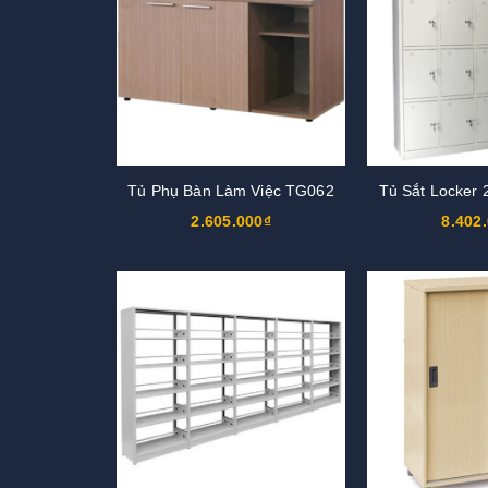
Tủ Phụ Bàn Làm Việc TG062
Tủ Sắt Locker
2.605.000₫
8.402