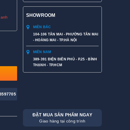
SHOWROOM
hanh
MIỀN BẮC
104-106 TÂN MAI - PHƯỜNG TÂN MAI
- HOÀNG MAI - TP.HÀ NỘI
MIỀN NAM
389-391 ĐIỆN BIÊN PHỦ - P.25 - BÌNH
THẠNH - TP.HCM
8597705
ĐẶT MUA SẢN PHẨM NGAY
Giao hàng tại công trình