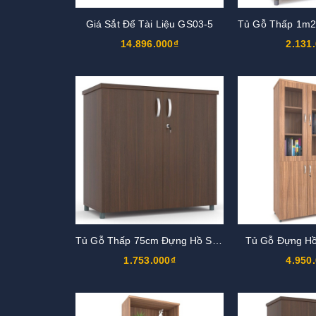
Giá Sắt Để Tài Liệu GS03-5
14.896.000₫
2.131
Tủ Gỗ Thấp 75cm Đựng Hồ Sơ TG05
Tủ Gỗ Đựng H
1.753.000₫
4.950