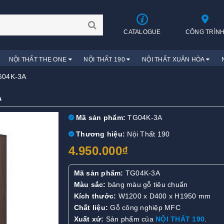
CATALOGUE
CÔNG TRÌN
NỘI THẤT THE ONE
NỘI THẤT 190
NỘI THẤT XUÂN HÒA
G04K-3A
A
Mã sản phẩm:
TG04K-3A
Thương hiệu:
Nội Thất 190
4.950.000₫
Mã sản phẩm:
TG04K-3A
Màu sắc:
bảng màu gỗ tiêu chuẩn
Kích thước:
W1200 x D400 x H1950 mm
Chất liệu:
Gỗ công nghiệp MFC
Xuất xứ:
Sản phẩm của
NỘI THẤT 190
.