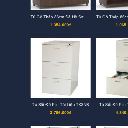
Tủ Gỗ Thấp 86cm Để Hồ Sơ TG02-1
1.354.000₫
1.065
Tủ Sắt Để File Tài Liệu TK3NB
Tủ Sắt Để File
3.796.000₫
4.340