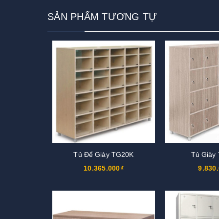
SẢN PHẨM TƯƠNG TỰ
Tủ Để Giày TG20K
Tủ Giày
10.365.000₫
9.830