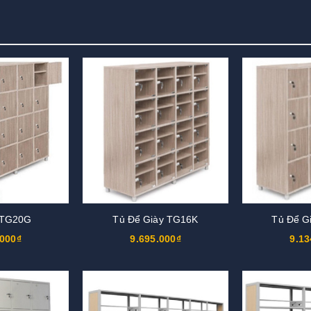
 TG20G
Tủ Để Giày TG16K
Tủ Để G
.000₫
9.695.000₫
9.13