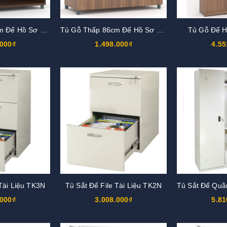
Tủ Gỗ Thấp 86cm Để Hồ Sơ TG02-0
Tủ Gỗ Thấp 86cm Để Hồ Sơ TG02-2
Tủ Gỗ Để 
.000₫
1.498.000₫
4.55
 Tài Liệu TK3N
Tủ Sắt Để File Tài Liệu TK2N
.000₫
3.008.000₫
5.81