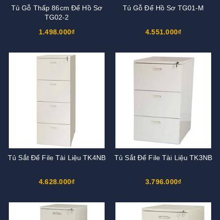
Tủ Gỗ Thấp 86cm Để Hồ Sơ
Tủ Gỗ Để Hồ Sơ TG01-M
TG02-2
1.498.000₫
4.551.000₫
Tủ Sắt Để File Tài Liệu TK4NB
Tủ Sắt Để File Tài Liệu TK3NB
4.628.000₫
3.796.000₫