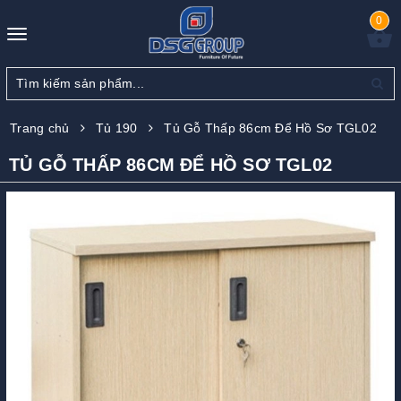
0
Toggle
navigation
Trang chủ
Tủ 190
Tủ Gỗ Thấp 86cm Để Hồ Sơ TGL02
TỦ GỖ THẤP 86CM ĐỂ HỒ SƠ TGL02