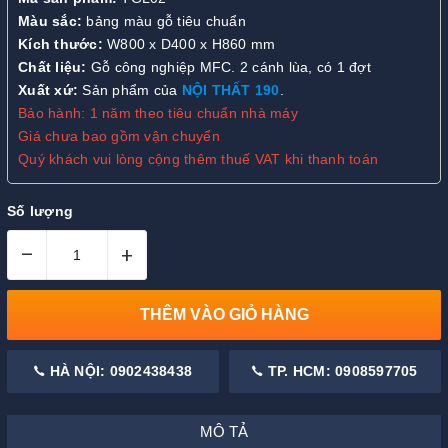
Màu sắc:
bảng màu gỗ tiêu chuẩn
Kích thước:
W800 x D400 x H860 mm
Chất liệu:
Gỗ công nghiệp MFC. 2 cánh lùa, có 1 đợt
Xuất xứ:
Sản phẩm của
NỘI THẤT 190
.
Bảo hành: 1 năm theo tiêu chuẩn nhà máy
Giá chưa bao gồm vận chuyển
Quý khách vui lòng cộng thêm thuế VAT khi thanh toán
Số lượng
–
+
THÊM VÀO GIỎ HÀNG
HÀ NỘI: 0902438438
TP. HCM: 0908597705
MÔ TẢ