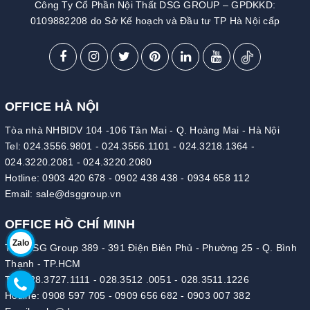
Công Ty Cổ Phần Nội Thất DSG GROUP – GPDKKD:
0109882208 do Sở Kế hoạch và Đầu tư TP Hà Nội cấp
OFFICE HÀ NỘI
Tòa nhà NHBIDV 104 -106 Tân Mai - Q. Hoàng Mai - Hà Nội
Tel:
024.3556.9801
-
024.3556.1101
-
024.3218.1364
-
024.3220.2081
-
024.3220.2080
Hotline:
0903 420 678
-
0902 438 438
-
0934 658 112
Email:
sale@dsggroup.vn
OFFICE HỒ CHÍ MINH
Zalo
Tòa DSG Group 389 - 391 Điện Biên Phủ - Phường 25 - Q. Bình
Thạnh - TP.HCM
Tel:
028.3727.1111
-
028.3512 .0051
-
028.3511.1226
Hotline:
0908 597 705
-
0909 656 682
-
0903 007 382