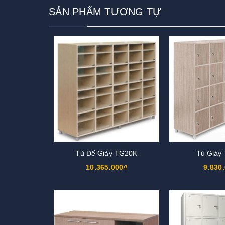
SẢN PHẨM TƯƠNG TỰ
Tủ Để Giày TG20K
Tủ Giày
10.365.000₫
9.830