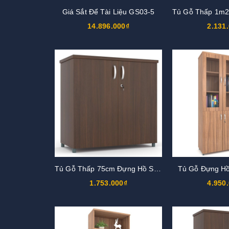
Giá Sắt Để Tài Liệu GS03-5
14.896.000₫
2.131
Tủ Gỗ Thấp 75cm Đựng Hồ Sơ TG05
Tủ Gỗ Đựng H
1.753.000₫
4.950