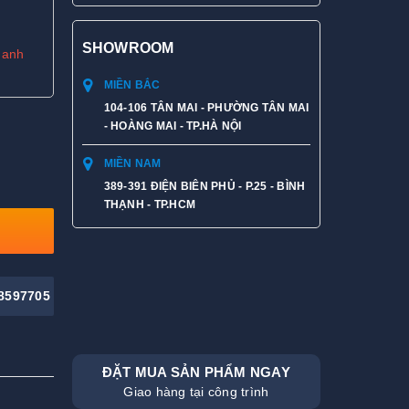
SHOWROOM
hanh
MIỀN BẮC
104-106 TÂN MAI - PHƯỜNG TÂN MAI
- HOÀNG MAI - TP.HÀ NỘI
MIỀN NAM
389-391 ĐIỆN BIÊN PHỦ - P.25 - BÌNH
THẠNH - TP.HCM
8597705
ĐẶT MUA SẢN PHẨM NGAY
Giao hàng tại công trình