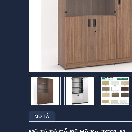
MÔ TẢ
Mô Tả Tủ Gỗ Để Hồ Sơ TG01-M