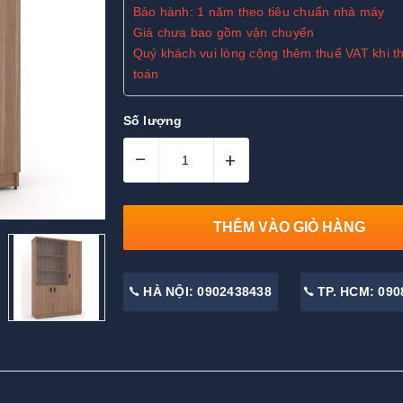
Bảo hành: 1 năm theo tiêu chuẩn nhà máy
Giá chưa bao gồm vận chuyển
Quý khách vui lòng cộng thêm thuế VAT khi t
toán
Số lượng
–
+
THÊM VÀO GIỎ HÀNG
HÀ NỘI: 0902438438
TP. HCM: 090