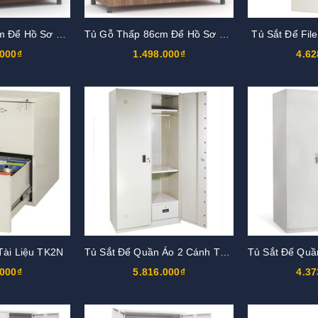
Tủ Gỗ Thấp 86cm Để Hồ Sơ TG02-0
Tủ Gỗ Thấp 86cm Để Hồ Sơ TG02-2
Tủ Sắt Để Fil
.000₫
1.498.000₫
4.62
 Tài Liệu TK2N
Tủ Sắt Để Quần Áo 2 Cánh TST2-NK
.000₫
5.816.000₫
4.37