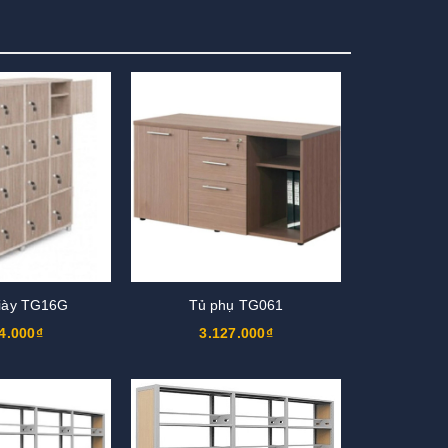
iày TG16G
Tủ phụ TG061
4.000₫
3.127.000₫