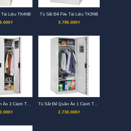
e Tài Liệu TK4NB
Tủ Sắt Để File Tài Liệu TK3NB
8.000₫
3.796.000₫
Tủ Sắt Để Quần Áo 2 Cánh TST2-KV
Tủ Sắt Để Quần Áo 1 Cánh TST1-KV
3.000₫
2.730.000₫