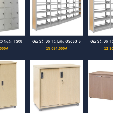
 20 Ngăn TS08
Giá Sắt Để Tài Liệu GS03G-5
Giá Sắt Để T
.000₫
15.084.000₫
12.3