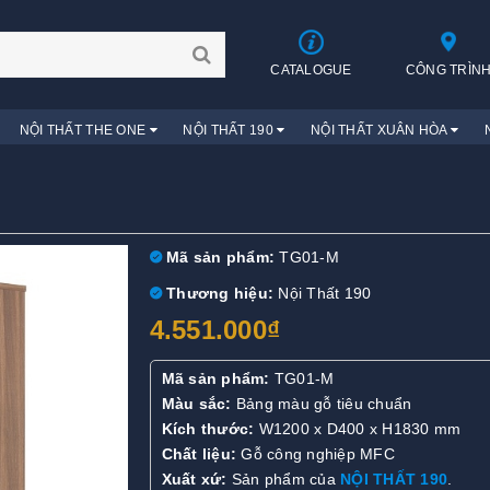
CATALOGUE
CÔNG TRÌN
NỘI THẤT THE ONE
NỘI THẤT 190
NỘI THẤT XUÂN HÒA
Mã sản phẩm:
TG01-M
Thương hiệu:
Nội Thất 190
4.551.000₫
Mã sản phẩm:
TG01-M
Màu sắc:
Bảng màu gỗ tiêu chuẩn
Kích thước:
W1200 x D400 x H1830 mm
Chất liệu:
Gỗ công nghiệp MFC
Xuất xứ:
Sản phẩm của
NỘI THẤT 190
.