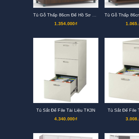
Tủ Gỗ Thấp 86cm Để Hồ Sơ TG02-1
1.354.000₫
1.065
Tủ Sắt Để File Tài Liệu TK3N
Tủ Sắt Để File
4.340.000₫
3.008