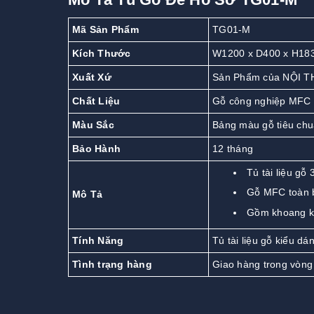
Mã Sản Phẩm
TG01-M
Kích Thước
W1200 x D400 x H18
Xuất Xứ
Sản Phẩm của NỘI T
Chất Liệu
Gỗ công nghiệp MFC
Màu Sắc
Bảng màu gỗ tiêu ch
Bảo Hành
12 tháng
Tủ tài liệu gỗ
Gỗ MFC toàn 
Mô Tả
Gồm khoang kí
Tính Năng
Tủ tài liệu gỗ kiểu dá
Tình trạng hàng
Giao hàng trong vòng