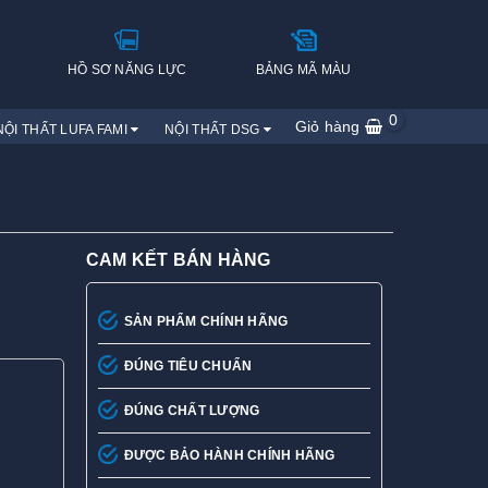
H
HỒ SƠ NĂNG LỰC
BẢNG MÃ MÀU
0
Giỏ hàng
NỘI THẤT LUFA FAMI
NỘI THẤT DSG
CAM KẾT BÁN HÀNG
SẢN PHẨM CHÍNH HÃNG
ĐÚNG TIÊU CHUẨN
ĐÚNG CHẤT LƯỢNG
ĐƯỢC BẢO HÀNH CHÍNH HÃNG