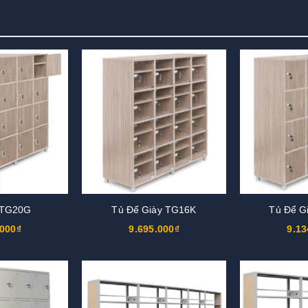
 TG20G
Tủ Để Giày TG16K
Tủ Để G
.000₫
9.695.000₫
9.13