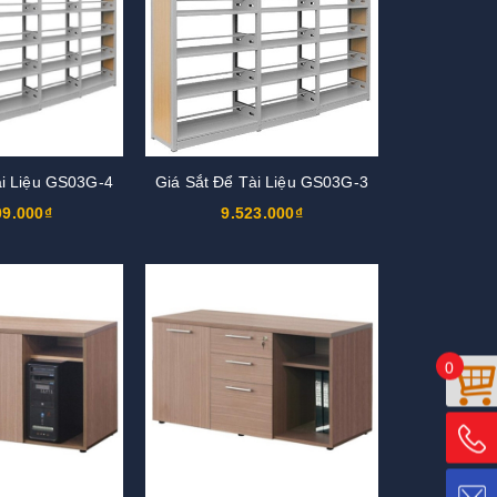
ài Liệu GS03G-4
Giá Sắt Để Tài Liệu GS03G-3
09.000₫
9.523.000₫
0