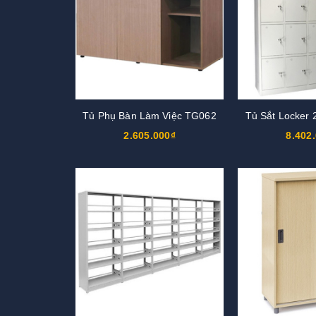
Tủ Phụ Bàn Làm Việc TG062
Tủ Sắt Locker
2.605.000₫
8.402