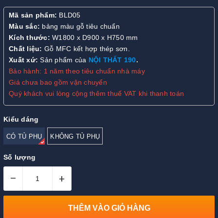
Mã sản phẩm:
BLD05
Màu sắc:
bảng màu gỗ tiêu chuẩn
Kích thước:
W1800 x D900 x H750 mm
Chất liệu:
Gỗ MFC kết hợp thép sơn.
Xuất xứ:
Sản phẩm của
NỘI THẤT 190
.
Bảo hành: 1 năm theo tiêu chuẩn nhà máy
Giá chưa bao gồm vận chuyển
Quý khách vui lòng cộng thêm thuế VAT khi thanh toán
Kiểu dáng
CÓ TỦ PHỤ
KHÔNG TỦ PHỤ
Số lượng
–
+
THÊM VÀO GIỎ HÀNG