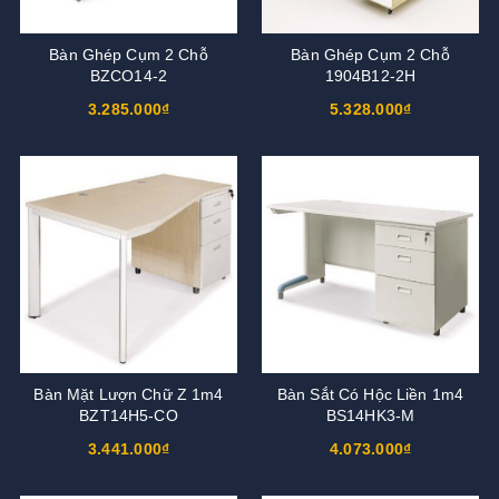
Bàn Ghép Cụm 2 Chỗ
Bàn Ghép Cụm 2 Chỗ
BZCO14-2
1904B12-2H
3.285.000₫
5.328.000₫
Bàn Mặt Lượn Chữ Z 1m4
Bàn Sắt Có Hộc Liền 1m4
BZT14H5-CO
BS14HK3-M
3.441.000₫
4.073.000₫