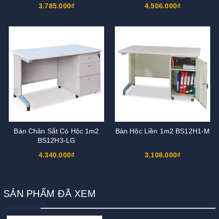
3.785.000₫
4.506.000₫
Bàn Chân Sắt Có Hộc 1m2
Bàn Hộc Liền 1m2 BS12H1-M
BS12H3-LG
4.340.000₫
3.108.000₫
SẢN PHẨM ĐÃ XEM