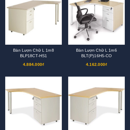
Bàn Lượn Chữ L 1m8
Bàn Lượn Chữ L 1m6
BLP18CT-HS1
BLT(P)16H5-CO
4.884.000₫
4.162.000₫