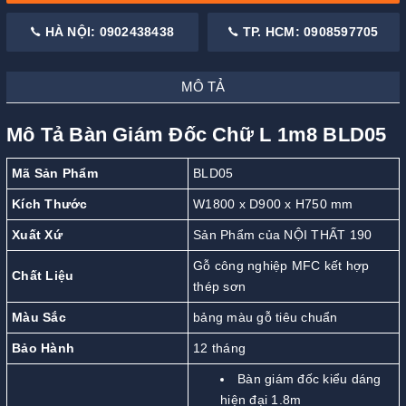
HÀ NỘI: 0902438438
TP. HCM: 0908597705
MÔ TẢ
Mô Tả Bàn Giám Đốc Chữ L 1m8 BLD05
Mã Sản Phẩm
BLD05
Kích Thước
W1800 x D900 x H750 mm
Xuất Xứ
Sản Phẩm của NỘI THẤT 190
Gỗ công nghiệp MFC kết hợp
Chất Liệu
thép sơn
Màu Sắc
bảng màu gỗ tiêu chuẩn
Bảo Hành
12 tháng
Bàn giám đốc kiểu dáng
hiện đại 1.8m