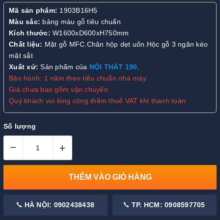
Mã sản phẩm:
1903B16H5
Màu sắc:
bảng màu gỗ tiêu chuẩn
Kích thước:
W1600xD600xH750mm
Chất liệu:
Mặt gỗ MFC.Chân hộp dẹt uốn.Hộc gỗ 3 ngăn kéo
mặt sắt
Xuất xứ:
Sản phẩm của
NỘI THẤT 190
.
Bảo hành: 1 năm theo tiêu chuẩn nhà máy
Giá chưa bao gồm vận chuyển
Quý khách vui lòng cộng thêm thuế VAT khi thanh toán
Số lượng
–
+
THÊM VÀO GIỎ HÀNG
HÀ NỘI: 0902438438
TP. HCM: 0908597705