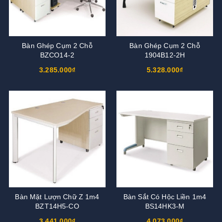
Bàn Ghép Cụm 2 Chỗ
Bàn Ghép Cụm 2 Chỗ
BZCO14-2
1904B12-2H
3.285.000₫
5.328.000₫
Bàn Mặt Lượn Chữ Z 1m4
Bàn Sắt Có Hộc Liền 1m4
BZT14H5-CO
BS14HK3-M
3.441.000₫
4.073.000₫