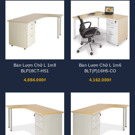
Bàn Lượn Chữ L 1m8
Bàn Lượn Chữ L 1m6
BLP18CT-HS1
BLT(P)16H5-CO
4.884.000₫
4.162.000₫