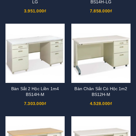
LG
BS14H-LG
3.951.000₫
7.858.000₫
Bàn Sắt 2 Hộc Liền 1m4
Bàn Chân Sắt Có Hộc 1m2
BS14H-M
BS12H-M
7.303.000₫
4.528.000₫