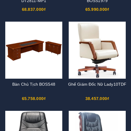
DT2811-MP1
BOSS1979
68.837.000₫
65.990.000₫
Bàn Chủ Tịch BOSS48
Ghế Giám Đốc Nữ Lady10TDF
65.758.000₫
38.457.000₫