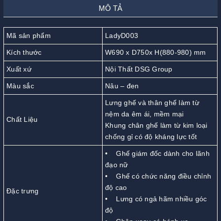
MÔ TẢ
Mã sản phẩm
LadyD003
Kích thước
W690 x D750x H(880-980) mm
Xuất xứ
Nội Thất DSG Group
Màu sắc
Nâu – đen
Lưng ghế và thân ghế làm từ
nệm da êm ái, mềm mại
Chất Liệu
Khung chân ghế làm từ kim loại
chống gỉ có độ kháng lực tốt
• Ghế giám đốc dành cho lãnh
đạo nữ
• Ghế có chức năng điều chỉnh
độ cao
Đặc trưng
• Lưng có ngả hãm nhiều góc
độ