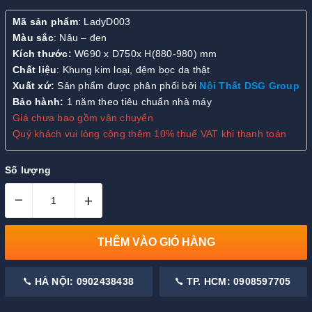
Mã sản phẩm
: LadyD003
Màu sắc
: Nâu – đen
Kích thước:
W690 x D750x H(880-980) mm
Chất liệu
: Khung kim loại, đệm bọc da thật
Xuất xứ:
Sản phẩm được phân phối bởi
Nội Thất DSG Group
Bảo hành:
1 năm theo tiêu chuẩn nhà máy
Giá chưa bao gồm vận chuyển
Quý khách vui lòng cộng thêm 10% thuế VAT khi thanh toán
Số lượng
–
+
THÊM VÀO GIỎ HÀNG
HÀ NỘI: 0902438438
TP. HCM: 0908597705