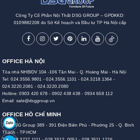
Công Ty Cổ Phần Nội Thất DSG GROUP – GPDKKD:
0109882208 do Sở Kế hoạch và Đầu tư TP Hà Nội cấp
OFFICE HÀ NỘI
Tòa nhà NHBIDV 104 -106 Tân Mai - Q. Hoàng Mai - Hà Nội
Tel:
024.3556.9801
-
024.3556.1101
-
024.3218.1364
-
024.3220.2081
-
024.3220.2080
Hotline:
0903 420 678
-
0902 438 438
-
0934 658 112
Email:
sale@dsggroup.vn
OFFICE HỒ CHÍ MINH
Zalo
Tòa DSG Group 389 - 391 Điện Biên Phủ - Phường 25 - Q. Bình
Thạnh - TP.HCM
Tel:
028.3727.1111
-
028.3512 .0051
-
028.3511.1226