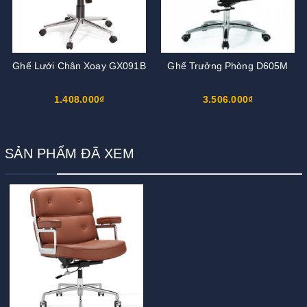
Ghế Lưới Chân Xoay GX091B
Ghế Trưởng Phòng D605M
1.408.000₫
3.506.000₫
SẢN PHẨM ĐÃ XEM