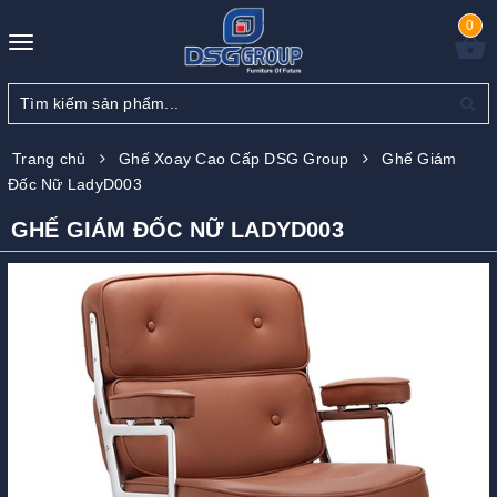
0
Toggle
navigation
Trang chủ
Ghế Xoay Cao Cấp DSG Group
Ghế Giám
Đốc Nữ LadyD003
GHẾ GIÁM ĐỐC NỮ LADYD003