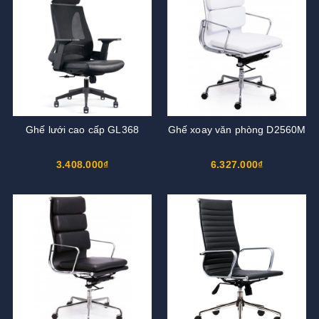
Ghế lưới cao cấp GL368
Ghế xoay văn phòng D2560M
3.408.000₫
6.327.000₫