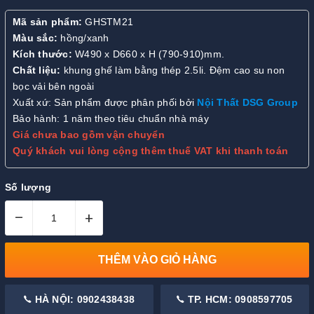
Mã sản phẩm:
GHSTM21
Màu sắc:
hồng/xanh
Kích thước:
W490 x D660 x H (790-910)mm.
Chất liệu:
khung ghế làm bằng thép 2.5li. Đệm cao su non
bọc vải bên ngoài
Xuất xứ: Sản phẩm được phân phối bởi
Nội Thất DSG Group
Bảo hành: 1 năm theo tiêu chuẩn nhà máy
Giá chưa bao gồm vận chuyển
Quý khách vui lòng cộng thêm thuế VAT khi thanh toán
Số lượng
–
+
THÊM VÀO GIỎ HÀNG
HÀ NỘI: 0902438438
TP. HCM: 0908597705